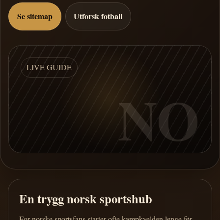
Se sitemap
Utforsk fotball
LIVE GUIDE
NO
En trygg norsk sportshub
For norske sportsfans starter ofte kampkvelden lenge før