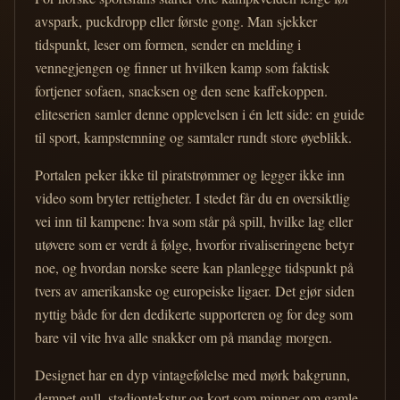
avspark, puckdropp eller første gong. Man sjekker
tidspunkt, leser om formen, sender en melding i
vennegjengen og finner ut hvilken kamp som faktisk
fortjener sofaen, snacksen og den sene kaffekoppen.
eliteserien samler denne opplevelsen i én lett side: en guide
til sport, kampstemning og samtaler rundt store øyeblikk.
Portalen peker ikke til piratstrømmer og legger ikke inn
video som bryter rettigheter. I stedet får du en oversiktlig
vei inn til kampene: hva som står på spill, hvilke lag eller
utøvere som er verdt å følge, hvorfor rivaliseringene betyr
noe, og hvordan norske seere kan planlegge tidspunkt på
tvers av amerikanske og europeiske ligaer. Det gjør siden
nyttig både for den dedikerte supporteren og for deg som
bare vil vite hva alle snakker om på mandag morgen.
Designet har en dyp vintagefølelse med mørk bakgrunn,
dempet gull, stadiontekstur og kort som minner om gamle