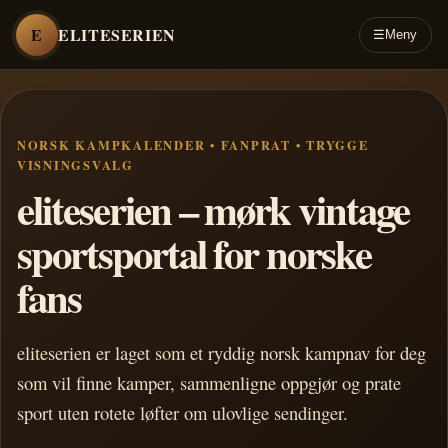
E
ELITESERIEN
☰
Meny
NORSK KAMPKALENDER • FANPRAT • TRYGGE
VISNINGSVALG
eliteserien – mørk vintage
sportsportal for norske
fans
eliteserien er laget som et ryddig norsk kampnav for deg
som vil finne kamper, sammenligne oppgjør og prate
sport uten rotete løfter om ulovlige sendinger.