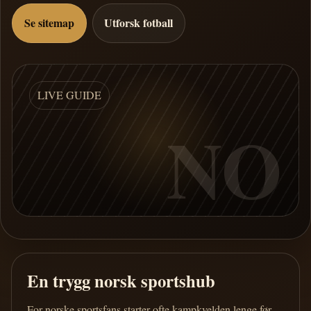
Se sitemap
Utforsk fotball
LIVE GUIDE
NO
En trygg norsk sportshub
For norske sportsfans starter ofte kampkvelden lenge før