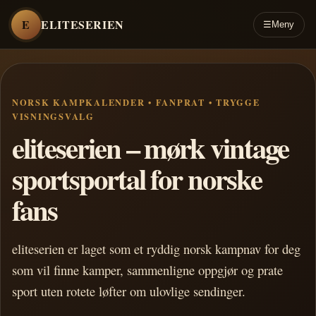
E
ELITESERIEN
☰
Meny
NORSK KAMPKALENDER • FANPRAT • TRYGGE
VISNINGSVALG
eliteserien – mørk vintage
sportsportal for norske
fans
eliteserien er laget som et ryddig norsk kampnav for deg
som vil finne kamper, sammenligne oppgjør og prate
sport uten rotete løfter om ulovlige sendinger.