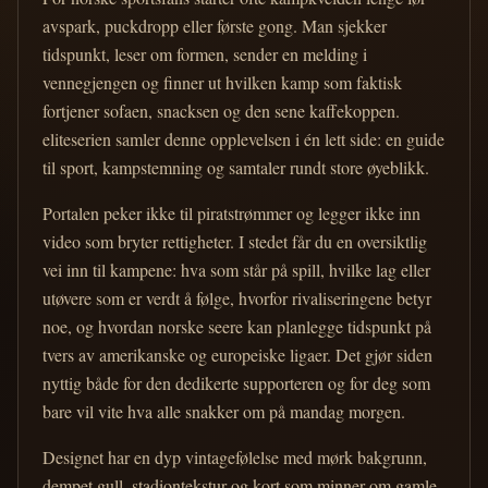
avspark, puckdropp eller første gong. Man sjekker
tidspunkt, leser om formen, sender en melding i
vennegjengen og finner ut hvilken kamp som faktisk
fortjener sofaen, snacksen og den sene kaffekoppen.
eliteserien samler denne opplevelsen i én lett side: en guide
til sport, kampstemning og samtaler rundt store øyeblikk.
Portalen peker ikke til piratstrømmer og legger ikke inn
video som bryter rettigheter. I stedet får du en oversiktlig
vei inn til kampene: hva som står på spill, hvilke lag eller
utøvere som er verdt å følge, hvorfor rivaliseringene betyr
noe, og hvordan norske seere kan planlegge tidspunkt på
tvers av amerikanske og europeiske ligaer. Det gjør siden
nyttig både for den dedikerte supporteren og for deg som
bare vil vite hva alle snakker om på mandag morgen.
Designet har en dyp vintagefølelse med mørk bakgrunn,
dempet gull, stadiontekstur og kort som minner om gamle