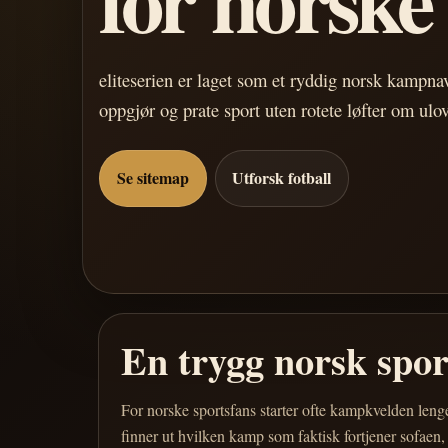
eliteserien er laget som et ryddig norsk kampn
oppgjør og prate sport uten rotete løfter om ulo
Se sitemap
Utforsk fotball
En trygg norsk spo
For norske sportsfans starter ofte kampkvelden leng
finner ut hvilken kamp som faktisk fortjener sofaen,