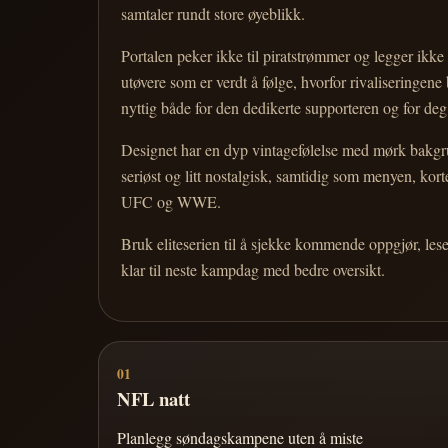
samtaler rundt store øyeblikk.
Portalen peker ikke til piratstrømmer og legger ikke i
utøvere som er verdt å følge, hvorfor rivaliseringen
nyttig både for den dedikerte supporteren og for d
Designet har en dyp vintagefølelse med mørk bakgrun
seriøst og litt nostalgisk, samtidig som menyen, k
UFC og WWE.
Bruk eliteserien til å sjekke kommende oppgjør, les
klar til neste kampdag med bedre oversikt.
01
NFL natt
Planlegg søndagskampene uten å miste