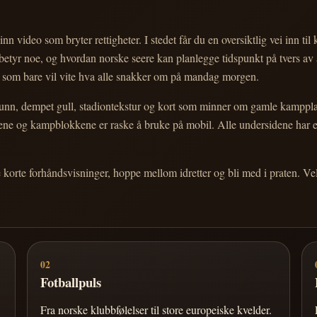
nn video som bryter rettigheter. I stedet får du en oversiktlig vei inn til
e betyr noe, og hvordan norske seere kan planlegge tidspunkt på tvers av
eg som bare vil vite hva alle snakker om på mandag morgen.
n, dempet gull, stadiontekstur og kort som minner om gamle kampplakate
ortene og kampblokkene er raske å bruke på mobil. Alle undersidene har
e korte forhåndsvisninger, hoppe mellom idretter og bli med i praten. 
02
Fotballpuls
Fra norske klubbfølelser til store europeiske kvelder.