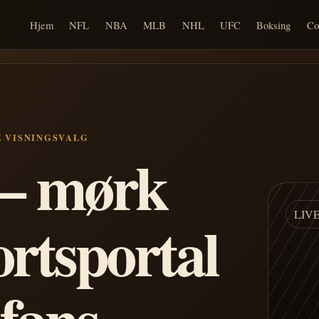
Hjem
NFL
NBA
MLB
NHL
UFC
Boksing
Co
E VISNINGSVALG
n – mørk
LIV
ortsportal
 fans