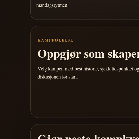
mandagsrytmen.
KAMPFØLELSE
Oppgjør som skaper
Velg kampen med best historie, sjekk tidspunktet og
diskusjonen før start.
Gjør neste kampkve