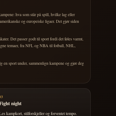
 kampene: hva som står på spill, hvilke lag eller
 amerikanske og europeiske ligaer. Det gjør siden
r. Det passer godt til sport fordi det føles varmt,
 egne temaer, fra NFL og NBA til fotball, NHL,
Velg en sport under, sammenlign kampene og gjør deg
03
Fight night
Les kampkort, stilforskjeller og forventet tempo.