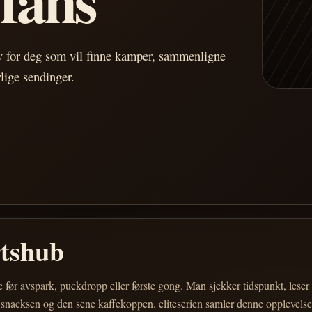
av for deg som vil finne kamper, sammenligne
vlige sendinger.
rtshub
e før avspark, puckdropp eller første gong. Man sjekker tidspunkt, les
 snacksen og den sene kaffekoppen. eliteserien samler denne opplevelsen