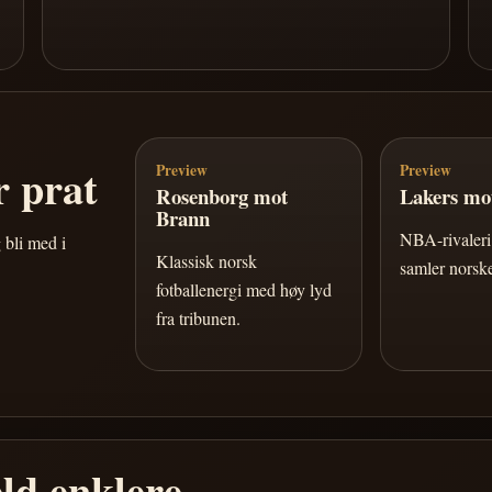
 prat
Preview
Preview
Rosenborg mot
Lakers mot
Brann
NBA-rivaleri 
 bli med i
Klassisk norsk
samler norske
fotballenergi med høy lyd
fra tribunen.
ld enklere