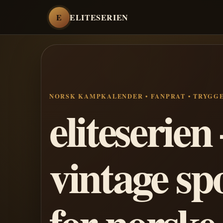
E
ELITESERIEN
NORSK KAMPKALENDER • FANPRAT • TRYGG
eliteserie
vintage sp
for norske