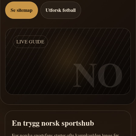
Se sitemap
Utforsk fotball
LIVE GUIDE
NO
En trygg norsk sportshub
For norske sportsfans starter ofte kampkvelden lenge før