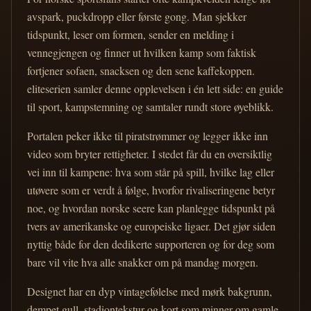
avspark, puckdropp eller første gong. Man sjekker
tidspunkt, leser om formen, sender en melding i
vennegjengen og finner ut hvilken kamp som faktisk
fortjener sofaen, snacksen og den sene kaffekoppen.
eliteserien samler denne opplevelsen i én lett side: en guide
til sport, kampstemning og samtaler rundt store øyeblikk.
Portalen peker ikke til piratstrømmer og legger ikke inn
video som bryter rettigheter. I stedet får du en oversiktlig
vei inn til kampene: hva som står på spill, hvilke lag eller
utøvere som er verdt å følge, hvorfor rivaliseringene betyr
noe, og hvordan norske seere kan planlegge tidspunkt på
tvers av amerikanske og europeiske ligaer. Det gjør siden
nyttig både for den dedikerte supporteren og for deg som
bare vil vite hva alle snakker om på mandag morgen.
Designet har en dyp vintagefølelse med mørk bakgrunn,
dempet gull, stadiontekstur og kort som minner om gamle