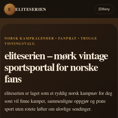
E
ELITESERIEN
☰
Meny
NORSK KAMPKALENDER • FANPRAT • TRYGGE
VISNINGSVALG
eliteserien – mørk vintage
sportsportal for norske
fans
eliteserien er laget som et ryddig norsk kampnav for deg
som vil finne kamper, sammenligne oppgjør og prate
sport uten rotete løfter om ulovlige sendinger.