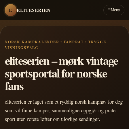
E
ELITESERIEN
☰
Meny
NORSK KAMPKALENDER • FANPRAT • TRYGGE
VISNINGSVALG
eliteserien – mørk vintage
sportsportal for norske
fans
eliteserien er laget som et ryddig norsk kampnav for deg
som vil finne kamper, sammenligne oppgjør og prate
sport uten rotete løfter om ulovlige sendinger.