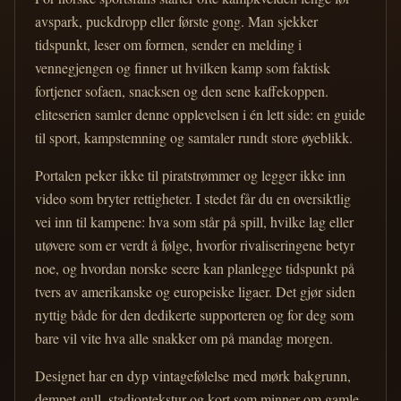
avspark, puckdropp eller første gong. Man sjekker
tidspunkt, leser om formen, sender en melding i
vennegjengen og finner ut hvilken kamp som faktisk
fortjener sofaen, snacksen og den sene kaffekoppen.
eliteserien samler denne opplevelsen i én lett side: en guide
til sport, kampstemning og samtaler rundt store øyeblikk.
Portalen peker ikke til piratstrømmer og legger ikke inn
video som bryter rettigheter. I stedet får du en oversiktlig
vei inn til kampene: hva som står på spill, hvilke lag eller
utøvere som er verdt å følge, hvorfor rivaliseringene betyr
noe, og hvordan norske seere kan planlegge tidspunkt på
tvers av amerikanske og europeiske ligaer. Det gjør siden
nyttig både for den dedikerte supporteren og for deg som
bare vil vite hva alle snakker om på mandag morgen.
Designet har en dyp vintagefølelse med mørk bakgrunn,
dempet gull, stadiontekstur og kort som minner om gamle