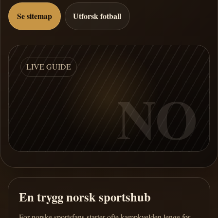
Se sitemap
Utforsk fotball
LIVE GUIDE
NO
En trygg norsk sportshub
For norske sportsfans starter ofte kampkvelden lenge før