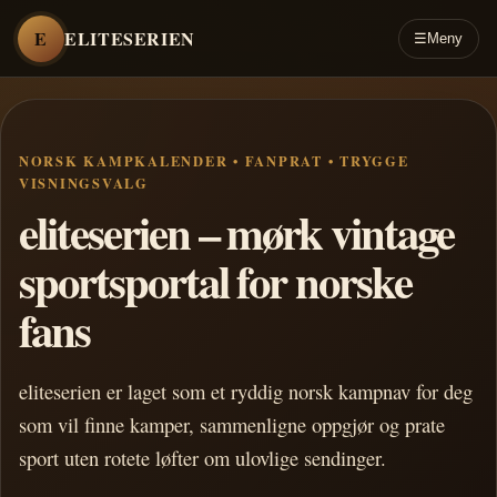
E
ELITESERIEN
☰
Meny
NORSK KAMPKALENDER • FANPRAT • TRYGGE
VISNINGSVALG
eliteserien – mørk vintage
sportsportal for norske
fans
eliteserien er laget som et ryddig norsk kampnav for deg
som vil finne kamper, sammenligne oppgjør og prate
sport uten rotete løfter om ulovlige sendinger.