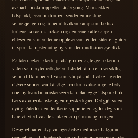
avspark, puckdropp eller første gong. Man sjekker
tidspunkt, leser om formen, sender en melding i
vennegjengen og finner ut hvilken kamp som faktisk
fortjener sofaen, snacksen og den sene kaffekoppen.
eliteserien samler denne opplevelsen i én lett side: en guide
til sport, kampstemning og samtaler rundt store øyeblikk.
Portalen peker ikke til piratstrømmer og legger ikke inn
video som bryter rettigheter. I stedet får du en oversiktlig
vei inn til kampene: hva som står på spill, hvilke lag eller
utøvere som er verdt å følge, hvorfor rivaliseringene betyr
noe, og hvordan norske seere kan planlegge tidspunkt på
tvers av amerikanske og europeiske ligaer. Det gjør siden
nyttig både for den dedikerte supporteren og for deg som
bare vil vite hva alle snakker om på mandag morgen.
Designet har en dyp vintagefølelse med mørk bakgrunn,
dempet gull, stadiontekstur og kort som minner om gamle