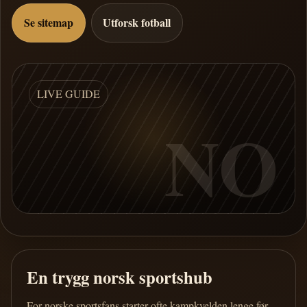
Se sitemap
Utforsk fotball
LIVE GUIDE
NO
En trygg norsk sportshub
For norske sportsfans starter ofte kampkvelden lenge før