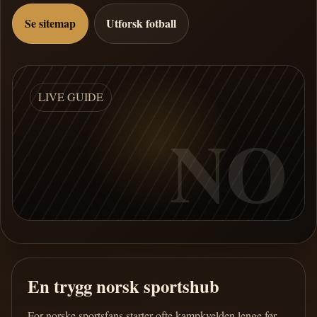
Se sitemap
Utforsk fotball
LIVE GUIDE
NO
En trygg norsk sportshub
For norske sportsfans starter ofte kampkvelden lenge før