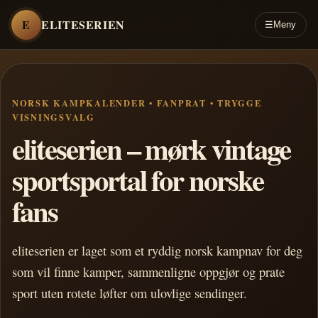
E
ELITESERIEN
☰
Meny
NORSK KAMPKALENDER • FANPRAT • TRYGGE
VISNINGSVALG
eliteserien – mørk vintage
sportsportal for norske
fans
eliteserien er laget som et ryddig norsk kampnav for deg
som vil finne kamper, sammenligne oppgjør og prate
sport uten rotete løfter om ulovlige sendinger.