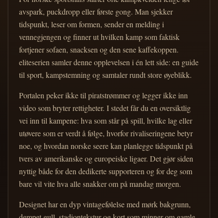
avspark, puckdropp eller første gong. Man sjekker
tidspunkt, leser om formen, sender en melding i
vennegjengen og finner ut hvilken kamp som faktisk
fortjener sofaen, snacksen og den sene kaffekoppen.
eliteserien samler denne opplevelsen i én lett side: en guide
til sport, kampstemning og samtaler rundt store øyeblikk.
Portalen peker ikke til piratstrømmer og legger ikke inn
video som bryter rettigheter. I stedet får du en oversiktlig
vei inn til kampene: hva som står på spill, hvilke lag eller
utøvere som er verdt å følge, hvorfor rivaliseringene betyr
noe, og hvordan norske seere kan planlegge tidspunkt på
tvers av amerikanske og europeiske ligaer. Det gjør siden
nyttig både for den dedikerte supporteren og for deg som
bare vil vite hva alle snakker om på mandag morgen.
Designet har en dyp vintagefølelse med mørk bakgrunn,
dempet gull, stadiontekstur og kort som minner om gamle