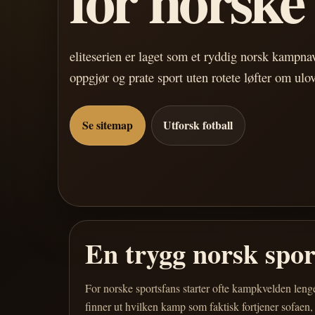
eliteserien er laget som et ryddig norsk kampn
oppgjør og prate sport uten rotete løfter om ulo
Se sitemap
Utforsk fotball
En trygg norsk spo
For norske sportsfans starter ofte kampkvelden leng
finner ut hvilken kamp som faktisk fortjener sofaen,