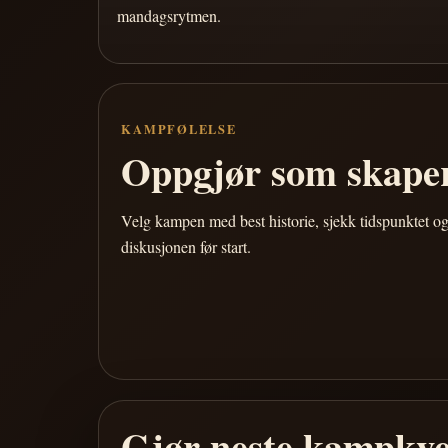
mandagsrytmen.
KAMPFØLELSE
Oppgjør som skaper
Velg kampen med best historie, sjekk tidspunktet og
diskusjonen før start.
Gjør neste kampkve