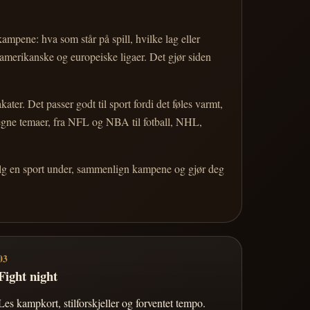
 kampene: hva som står på spill, hvilke lag eller
 amerikanske og europeiske ligaer. Det gjør siden
r. Det passer godt til sport fordi det føles varmt,
 egne temaer, fra NFL og NBA til fotball, NHL,
Velg en sport under, sammenlign kampene og gjør deg
03
Fight night
Les kampkort, stilforskjeller og forventet tempo.