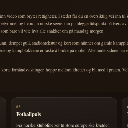
nn video som bryter rettigheter. I stedet får du en oversiktlig vei inn til
e betyr noe, og hvordan norske seere kan planlegge tidspunkt på tvers av
eg som bare vil vite hva alle snakker om på mandag morgen.
n, dempet gull, stadiontekstur og kort som minner om gamle kampplakate
ortene og kampblokkene er raske å bruke på mobil. Alle undersidene har
e korte forhåndsvisninger, hoppe mellom idretter og bli med i praten. 
02
Fotballpuls
Fra norske klubbfølelser til store europeiske kvelder.