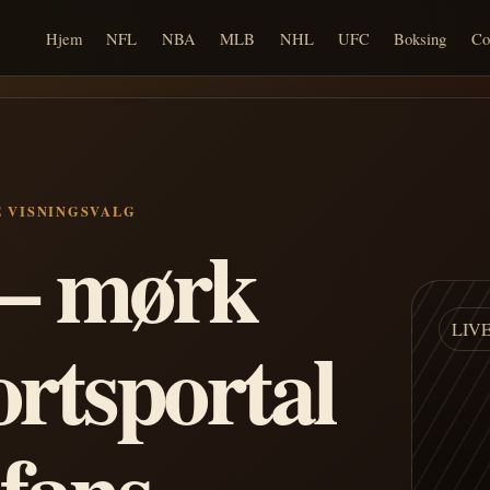
Hjem
NFL
NBA
MLB
NHL
UFC
Boksing
Co
E VISNINGSVALG
n – mørk
LIV
ortsportal
 fans