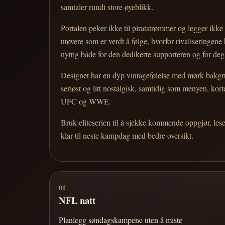
samtaler rundt store øyeblikk.
Portalen peker ikke til piratstrømmer og legger ikke i
utøvere som er verdt å følge, hvorfor rivaliseringen
nyttig både for den dedikerte supporteren og for d
Designet har en dyp vintagefølelse med mørk bakgrun
seriøst og litt nostalgisk, samtidig som menyen, k
UFC og WWE.
Bruk eliteserien til å sjekke kommende oppgjør, les
klar til neste kampdag med bedre oversikt.
01
NFL natt
Planlegg søndagskampene uten å miste