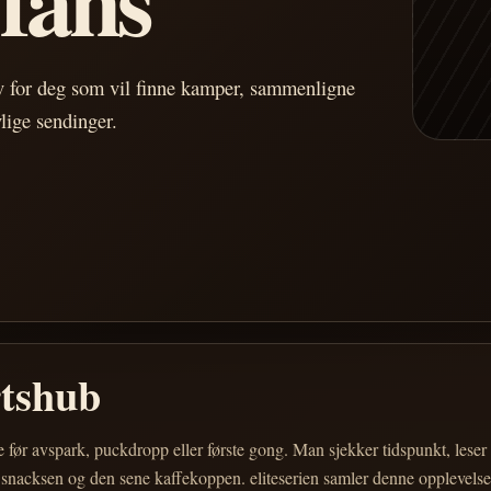
av for deg som vil finne kamper, sammenligne
vlige sendinger.
rtshub
e før avspark, puckdropp eller første gong. Man sjekker tidspunkt, les
 snacksen og den sene kaffekoppen. eliteserien samler denne opplevelsen