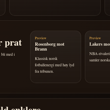
 prat
Preview
Preview
Rosenborg mot
Lakers mot
Brann
NBA-rivaleri 
 bli med i
Klassisk norsk
samler norske
fotballenergi med høy lyd
fra tribunen.
ld enklere