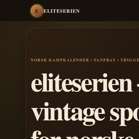
E
ELITESERIEN
NORSK KAMPKALENDER • FANPRAT • TRYGG
eliteserie
vintage sp
for norske