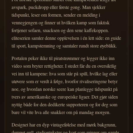
avspark, puckdropp eller første gong. Man sjekker
tidspunkt, leser om formen, sender en melding i
vennegjengen og finner ut hvilken kamp som faktisk
fortjener sofaen, snacksen og den sene kaffekoppen.
eliteserien samler denne opplevelsen i én lett side: en guide
til sport, kampstemning og samtaler rundt store øyeblikk.
Portalen peker ikke til piratstrømmer og legger ikke inn
video som bryter rettigheter. I stedet får du en oversiktlig
vei inn til kampene: hva som står på spill, hvilke lag eller
utøvere som er verdt å følge, hvorfor rivaliseringene betyr
noe, og hvordan norske seere kan planlegge tidspunkt på
tvers av amerikanske og europeiske ligaer. Det gjør siden
nyttig både for den dedikerte supporteren og for deg som
bare vil vite hva alle snakker om på mandag morgen.
Designet har en dyp vintagefølelse med mørk bakgrunn,
dempet gull, stadiontekstur og kort som minner om gamle