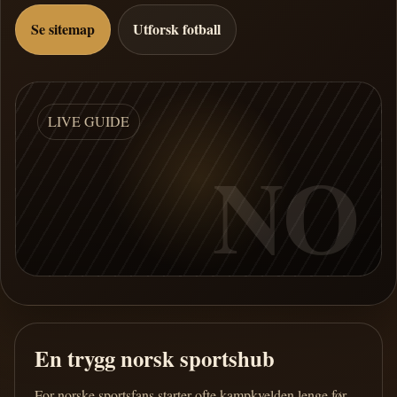
Se sitemap
Utforsk fotball
LIVE GUIDE
NO
En trygg norsk sportshub
For norske sportsfans starter ofte kampkvelden lenge før