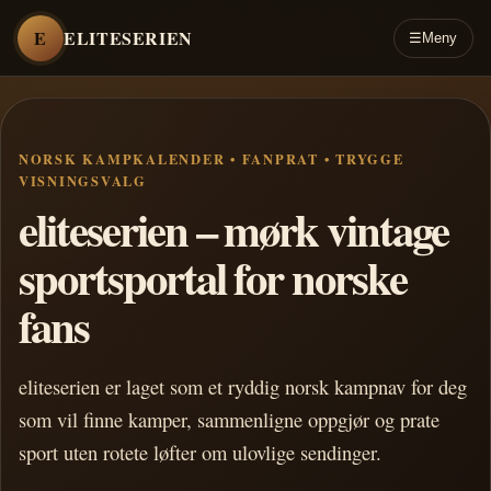
E
ELITESERIEN
☰
Meny
NORSK KAMPKALENDER • FANPRAT • TRYGGE
VISNINGSVALG
eliteserien – mørk vintage
sportsportal for norske
fans
eliteserien er laget som et ryddig norsk kampnav for deg
som vil finne kamper, sammenligne oppgjør og prate
sport uten rotete løfter om ulovlige sendinger.