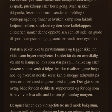
avspark, puckdropp eller første gong. Man sjekker
tidspunkt, leser om formen, sender en melding i
vennegjengen og finner ut hvilken kamp som faktisk
fortjener sofaen, snacksen og den sene kaffekoppen.
eliteserien samler denne opplevelsen i én lett side: en guide
til sport, kampstemning og samtaler rundt store øyeblikk.
Portalen peker ikke til piratstrømmer og legger ikke inn
video som bryter rettigheter. I stedet får du en oversiktlig
vei inn til kampene: hva som står på spill, hvilke lag eller
utøvere som er verdt å følge, hvorfor rivaliseringene betyr
noe, og hvordan norske seere kan planlegge tidspunkt på
tvers av amerikanske og europeiske ligaer. Det gjør siden
nyttig både for den dedikerte supporteren og for deg som
bare vil vite hva alle snakker om på mandag morgen.
Designet har en dyp vintagefølelse med mørk bakgrunn,
dempet gull, stadiontekstur og kort som minner om gamle