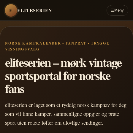
E
ELITESERIEN
☰
Meny
NORSK KAMPKALENDER • FANPRAT • TRYGGE
VISNINGSVALG
eliteserien – mørk vintage
sportsportal for norske
fans
eliteserien er laget som et ryddig norsk kampnav for deg
som vil finne kamper, sammenligne oppgjør og prate
sport uten rotete løfter om ulovlige sendinger.