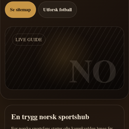
Se sitemap
Utforsk fotball
LIVE GUIDE
NO
En trygg norsk sportshub
For norske sportsfans starter ofte kampkvelden lenge før