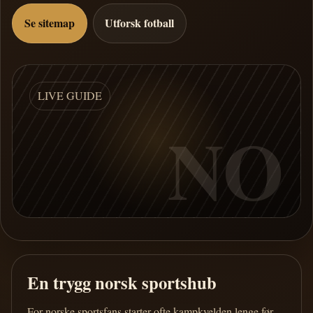
Se sitemap
Utforsk fotball
LIVE GUIDE
NO
En trygg norsk sportshub
For norske sportsfans starter ofte kampkvelden lenge før