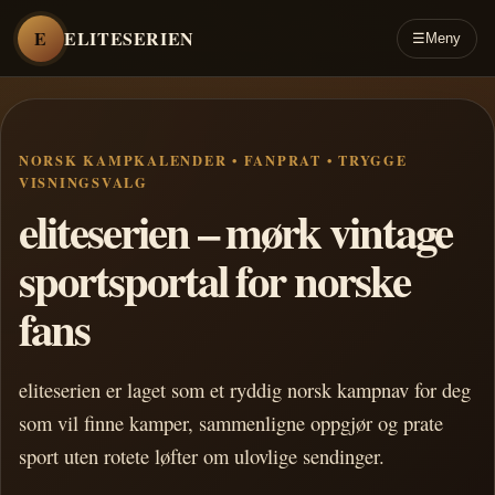
E
ELITESERIEN
☰
Meny
NORSK KAMPKALENDER • FANPRAT • TRYGGE
VISNINGSVALG
eliteserien – mørk vintage
sportsportal for norske
fans
eliteserien er laget som et ryddig norsk kampnav for deg
som vil finne kamper, sammenligne oppgjør og prate
sport uten rotete løfter om ulovlige sendinger.