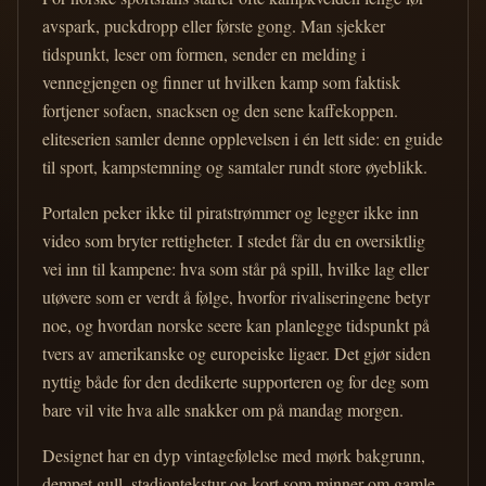
avspark, puckdropp eller første gong. Man sjekker
tidspunkt, leser om formen, sender en melding i
vennegjengen og finner ut hvilken kamp som faktisk
fortjener sofaen, snacksen og den sene kaffekoppen.
eliteserien samler denne opplevelsen i én lett side: en guide
til sport, kampstemning og samtaler rundt store øyeblikk.
Portalen peker ikke til piratstrømmer og legger ikke inn
video som bryter rettigheter. I stedet får du en oversiktlig
vei inn til kampene: hva som står på spill, hvilke lag eller
utøvere som er verdt å følge, hvorfor rivaliseringene betyr
noe, og hvordan norske seere kan planlegge tidspunkt på
tvers av amerikanske og europeiske ligaer. Det gjør siden
nyttig både for den dedikerte supporteren og for deg som
bare vil vite hva alle snakker om på mandag morgen.
Designet har en dyp vintagefølelse med mørk bakgrunn,
dempet gull, stadiontekstur og kort som minner om gamle