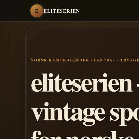
E
ELITESERIEN
NORSK KAMPKALENDER • FANPRAT • TRYGG
eliteserie
vintage sp
for norske