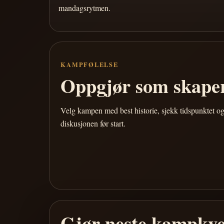
mandagsrytmen.
KAMPFØLELSE
Oppgjør som skaper
Velg kampen med best historie, sjekk tidspunktet og
diskusjonen før start.
Gjør neste kampkve