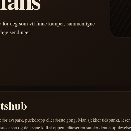
av for deg som vil finne kamper, sammenligne
vlige sendinger.
rtshub
e før avspark, puckdropp eller første gong. Man sjekker tidspunkt, les
 snacksen og den sene kaffekoppen. eliteserien samler denne opplevelsen