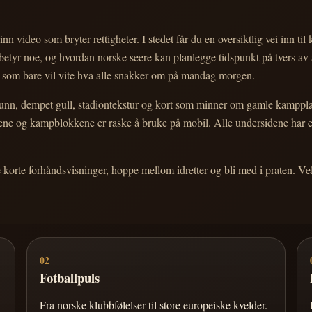
nn video som bryter rettigheter. I stedet får du en oversiktlig vei inn til
e betyr noe, og hvordan norske seere kan planlegge tidspunkt på tvers av
eg som bare vil vite hva alle snakker om på mandag morgen.
n, dempet gull, stadiontekstur og kort som minner om gamle kampplakate
ortene og kampblokkene er raske å bruke på mobil. Alle undersidene har
e korte forhåndsvisninger, hoppe mellom idretter og bli med i praten. 
02
Fotballpuls
Fra norske klubbfølelser til store europeiske kvelder.