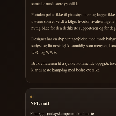
samtaler rundt store øyeblikk.
Portalen peker ikke til piratstrømmer og legger ikke i
utøvere som er verdt å følge, hvorfor rivaliseringen
nyttig både for den dedikerte supporteren og for d
Designet har en dyp vintagefølelse med mørk bakgrun
seriøst og litt nostalgisk, samtidig som menyen, k
UFC og WWE.
Bruk eliteserien til å sjekke kommende oppgjør, les
klar til neste kampdag med bedre oversikt.
01
NFL natt
Planlegg søndagskampene uten å miste