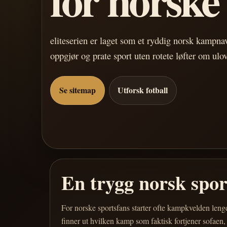
eliteserien er laget som et ryddig norsk kampn
oppgjør og prate sport uten rotete løfter om ulo
Se sitemap
Utforsk fotball
En trygg norsk spo
For norske sportsfans starter ofte kampkvelden leng
finner ut hvilken kamp som faktisk fortjener sofaen,