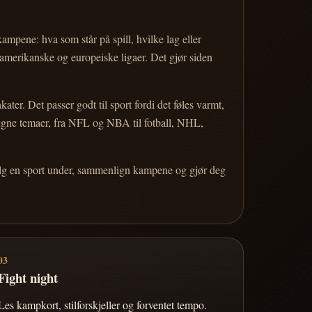
 kampene: hva som står på spill, hvilke lag eller
 amerikanske og europeiske ligaer. Det gjør siden
r. Det passer godt til sport fordi det føles varmt,
 egne temaer, fra NFL og NBA til fotball, NHL,
Velg en sport under, sammenlign kampene og gjør deg
03
Fight night
Les kampkort, stilforskjeller og forventet tempo.