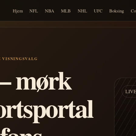
Hjem
NFL
NBA
MLB
NHL
UFC
Boksing
Co
E VISNINGSVALG
n – mørk
LIV
ortsportal
 fans