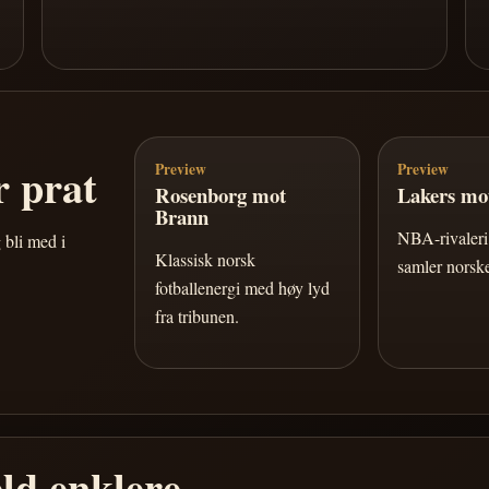
 prat
Preview
Preview
Rosenborg mot
Lakers mot
Brann
NBA-rivaleri 
 bli med i
Klassisk norsk
samler norske
fotballenergi med høy lyd
fra tribunen.
ld enklere