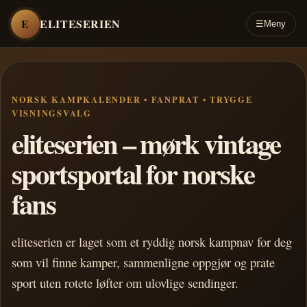
E
ELITESERIEN
☰
Meny
NORSK KAMPKALENDER • FANPRAT • TRYGGE
VISNINGSVALG
eliteserien – mørk vintage
sportsportal for norske
fans
eliteserien er laget som et ryddig norsk kampnav for deg
som vil finne kamper, sammenligne oppgjør og prate
sport uten rotete løfter om ulovlige sendinger.