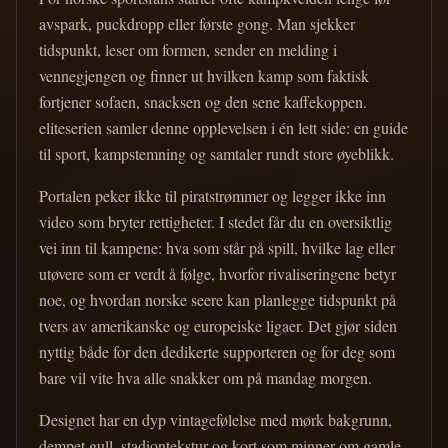
avspark, puckdropp eller første gong. Man sjekker
tidspunkt, leser om formen, sender en melding i
vennegjengen og finner ut hvilken kamp som faktisk
fortjener sofaen, snacksen og den sene kaffekoppen.
eliteserien samler denne opplevelsen i én lett side: en guide
til sport, kampstemning og samtaler rundt store øyeblikk.
Portalen peker ikke til piratstrømmer og legger ikke inn
video som bryter rettigheter. I stedet får du en oversiktlig
vei inn til kampene: hva som står på spill, hvilke lag eller
utøvere som er verdt å følge, hvorfor rivaliseringene betyr
noe, og hvordan norske seere kan planlegge tidspunkt på
tvers av amerikanske og europeiske ligaer. Det gjør siden
nyttig både for den dedikerte supporteren og for deg som
bare vil vite hva alle snakker om på mandag morgen.
Designet har en dyp vintagefølelse med mørk bakgrunn,
dempet gull, stadiontekstur og kort som minner om gamle