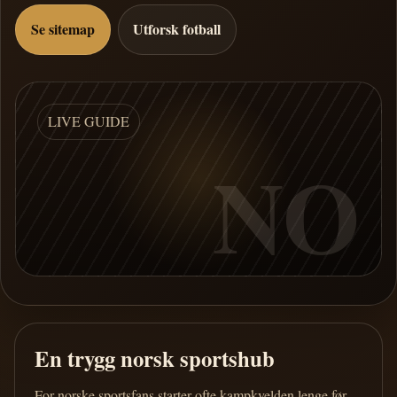
Se sitemap
Utforsk fotball
LIVE GUIDE
NO
En trygg norsk sportshub
For norske sportsfans starter ofte kampkvelden lenge før