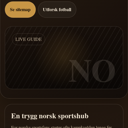
Se sitemap
Utforsk fotball
LIVE GUIDE
NO
En trygg norsk sportshub
For norske sportsfans starter ofte kampkvelden lenge før