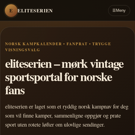
E
ELITESERIEN
☰
Meny
NORSK KAMPKALENDER • FANPRAT • TRYGGE
VISNINGSVALG
eliteserien – mørk vintage
sportsportal for norske
fans
eliteserien er laget som et ryddig norsk kampnav for deg
som vil finne kamper, sammenligne oppgjør og prate
sport uten rotete løfter om ulovlige sendinger.