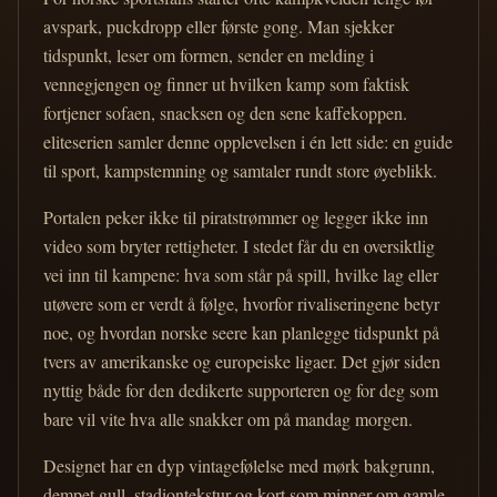
avspark, puckdropp eller første gong. Man sjekker
tidspunkt, leser om formen, sender en melding i
vennegjengen og finner ut hvilken kamp som faktisk
fortjener sofaen, snacksen og den sene kaffekoppen.
eliteserien samler denne opplevelsen i én lett side: en guide
til sport, kampstemning og samtaler rundt store øyeblikk.
Portalen peker ikke til piratstrømmer og legger ikke inn
video som bryter rettigheter. I stedet får du en oversiktlig
vei inn til kampene: hva som står på spill, hvilke lag eller
utøvere som er verdt å følge, hvorfor rivaliseringene betyr
noe, og hvordan norske seere kan planlegge tidspunkt på
tvers av amerikanske og europeiske ligaer. Det gjør siden
nyttig både for den dedikerte supporteren og for deg som
bare vil vite hva alle snakker om på mandag morgen.
Designet har en dyp vintagefølelse med mørk bakgrunn,
dempet gull, stadiontekstur og kort som minner om gamle