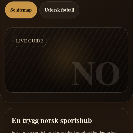
Se sitemap
Utforsk fotball
LIVE GUIDE
NO
En trygg norsk sportshub
For norske sportsfans starter ofte kampkvelden lenge før