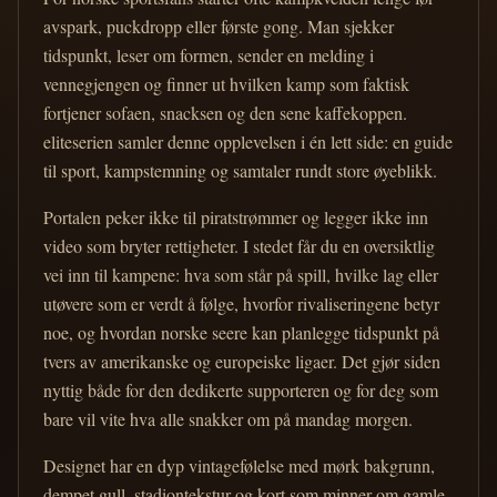
avspark, puckdropp eller første gong. Man sjekker
tidspunkt, leser om formen, sender en melding i
vennegjengen og finner ut hvilken kamp som faktisk
fortjener sofaen, snacksen og den sene kaffekoppen.
eliteserien samler denne opplevelsen i én lett side: en guide
til sport, kampstemning og samtaler rundt store øyeblikk.
Portalen peker ikke til piratstrømmer og legger ikke inn
video som bryter rettigheter. I stedet får du en oversiktlig
vei inn til kampene: hva som står på spill, hvilke lag eller
utøvere som er verdt å følge, hvorfor rivaliseringene betyr
noe, og hvordan norske seere kan planlegge tidspunkt på
tvers av amerikanske og europeiske ligaer. Det gjør siden
nyttig både for den dedikerte supporteren og for deg som
bare vil vite hva alle snakker om på mandag morgen.
Designet har en dyp vintagefølelse med mørk bakgrunn,
dempet gull, stadiontekstur og kort som minner om gamle