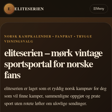
E
ELITESERIEN
☰
Meny
NORSK KAMPKALENDER • FANPRAT • TRYGGE
VISNINGSVALG
eliteserien – mørk vintage
sportsportal for norske
fans
eliteserien er laget som et ryddig norsk kampnav for deg
som vil finne kamper, sammenligne oppgjør og prate
sport uten rotete løfter om ulovlige sendinger.