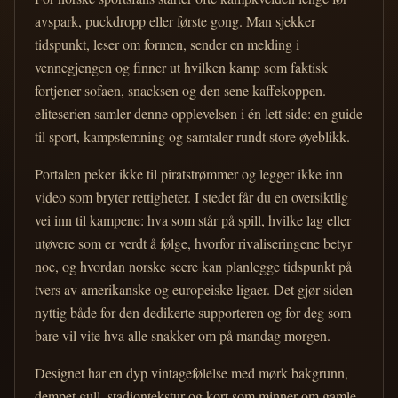
avspark, puckdropp eller første gong. Man sjekker
tidspunkt, leser om formen, sender en melding i
vennegjengen og finner ut hvilken kamp som faktisk
fortjener sofaen, snacksen og den sene kaffekoppen.
eliteserien samler denne opplevelsen i én lett side: en guide
til sport, kampstemning og samtaler rundt store øyeblikk.
Portalen peker ikke til piratstrømmer og legger ikke inn
video som bryter rettigheter. I stedet får du en oversiktlig
vei inn til kampene: hva som står på spill, hvilke lag eller
utøvere som er verdt å følge, hvorfor rivaliseringene betyr
noe, og hvordan norske seere kan planlegge tidspunkt på
tvers av amerikanske og europeiske ligaer. Det gjør siden
nyttig både for den dedikerte supporteren og for deg som
bare vil vite hva alle snakker om på mandag morgen.
Designet har en dyp vintagefølelse med mørk bakgrunn,
dempet gull, stadiontekstur og kort som minner om gamle