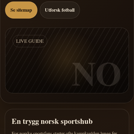
Se sitemap
Utforsk fotball
LIVE GUIDE
NO
En trygg norsk sportshub
For norske sportsfans starter ofte kampkvelden lenge før