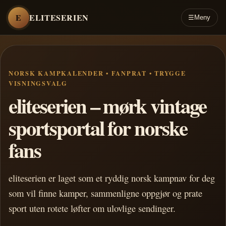
E
ELITESERIEN
☰
Meny
NORSK KAMPKALENDER • FANPRAT • TRYGGE
VISNINGSVALG
eliteserien – mørk vintage
sportsportal for norske
fans
eliteserien er laget som et ryddig norsk kampnav for deg
som vil finne kamper, sammenligne oppgjør og prate
sport uten rotete løfter om ulovlige sendinger.