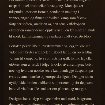
avspark, puckdropp eller første gong. Man sjekker
tidspunkt, leser om formen, sender en melding i
vennegjengen og finner ut hvilken kamp som faktisk
fortjener sofaen, snacksen og den sene kaffekoppen.
eliteserien samler denne opplevelsen i én lett side: en guide
til sport, kampstemning og samtaler rundt store øyeblikk.
Portalen peker ikke til piratstrømmer og legger ikke inn
video som bryter rettigheter. I stedet får du en oversiktlig
vei inn til kampene: hva som står på spill, hvilke lag eller
utøvere som er verdt å følge, hvorfor rivaliseringene betyr
noe, og hvordan norske seere kan planlegge tidspunkt på
tvers av amerikanske og europeiske ligaer. Det gjør siden
nyttig både for den dedikerte supporteren og for deg som
bare vil vite hva alle snakker om på mandag morgen.
Designet har en dyp vintagefølelse med mørk bakgrunn,
dempet gull, stadiontekstur og kort som minner om gamle