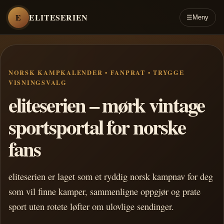
E
ELITESERIEN
☰
Meny
NORSK KAMPKALENDER • FANPRAT • TRYGGE
VISNINGSVALG
eliteserien – mørk vintage
sportsportal for norske
fans
eliteserien er laget som et ryddig norsk kampnav for deg
som vil finne kamper, sammenligne oppgjør og prate
sport uten rotete løfter om ulovlige sendinger.