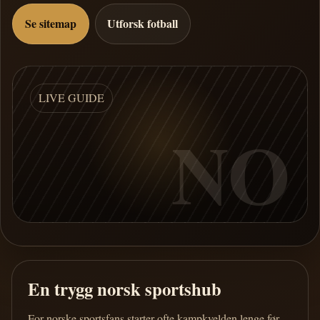
Se sitemap
Utforsk fotball
LIVE GUIDE
NO
En trygg norsk sportshub
For norske sportsfans starter ofte kampkvelden lenge før