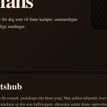
av for deg som vil finne kamper, sammenligne
vlige sendinger.
rtshub
e før avspark, puckdropp eller første gong. Man sjekker tidspunkt, les
 snacksen og den sene kaffekoppen. eliteserien samler denne opplevelsen