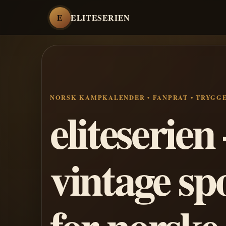
E
ELITESERIEN
NORSK KAMPKALENDER • FANPRAT • TRYGG
eliteserie
vintage sp
for norske