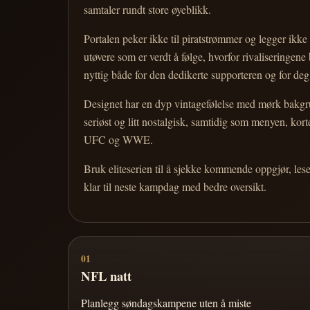
samtaler rundt store øyeblikk.
Portalen peker ikke til piratstrømmer og legger ikke i
utøvere som er verdt å følge, hvorfor rivaliseringen
nyttig både for den dedikerte supporteren og for d
Designet har en dyp vintagefølelse med mørk bakgrun
seriøst og litt nostalgisk, samtidig som menyen, k
UFC og WWE.
Bruk eliteserien til å sjekke kommende oppgjør, les
klar til neste kampdag med bedre oversikt.
01
NFL natt
Planlegg søndagskampene uten å miste