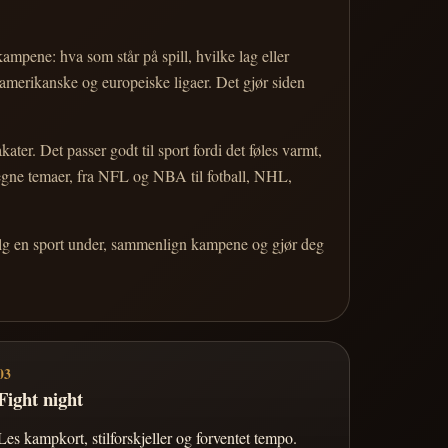
 kampene: hva som står på spill, hvilke lag eller
 amerikanske og europeiske ligaer. Det gjør siden
r. Det passer godt til sport fordi det føles varmt,
 egne temaer, fra NFL og NBA til fotball, NHL,
Velg en sport under, sammenlign kampene og gjør deg
03
Fight night
Les kampkort, stilforskjeller og forventet tempo.