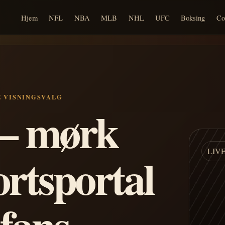
Hjem
NFL
NBA
MLB
NHL
UFC
Boksing
Co
E VISNINGSVALG
n – mørk
LIV
ortsportal
 fans