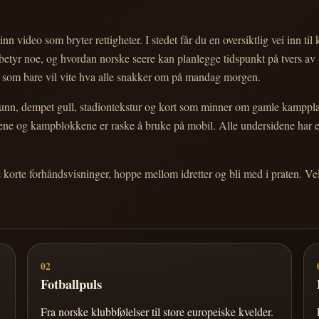
nn video som bryter rettigheter. I stedet får du en oversiktlig vei inn til
e betyr noe, og hvordan norske seere kan planlegge tidspunkt på tvers av
eg som bare vil vite hva alle snakker om på mandag morgen.
n, dempet gull, stadiontekstur og kort som minner om gamle kampplakate
ortene og kampblokkene er raske å bruke på mobil. Alle undersidene har
e korte forhåndsvisninger, hoppe mellom idretter og bli med i praten. 
02
Fotballpuls
Fra norske klubbfølelser til store europeiske kvelder.