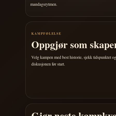
mandagsrytmen.
KAMPFØLELSE
Oppgjør som skaper
Velg kampen med best historie, sjekk tidspunktet og
diskusjonen før start.
Gjør neste kampkve