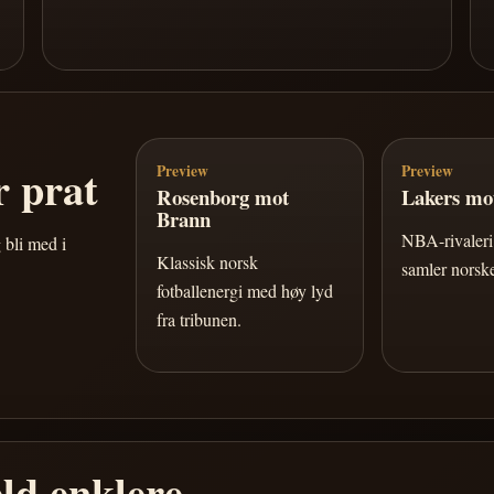
 prat
Preview
Preview
Rosenborg mot
Lakers mot
Brann
NBA-rivaleri 
 bli med i
Klassisk norsk
samler norske
fotballenergi med høy lyd
fra tribunen.
ld enklere