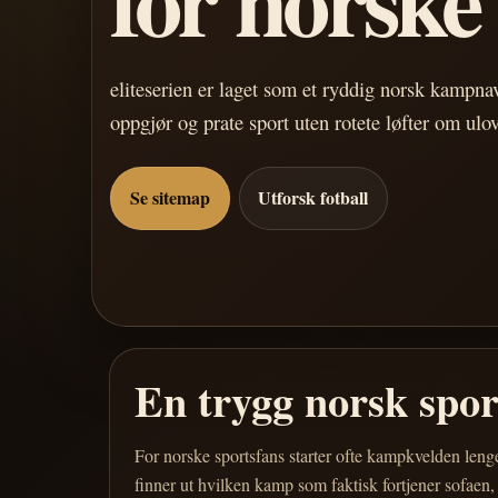
eliteserien er laget som et ryddig norsk kampn
oppgjør og prate sport uten rotete løfter om ulo
Se sitemap
Utforsk fotball
En trygg norsk spo
For norske sportsfans starter ofte kampkvelden leng
finner ut hvilken kamp som faktisk fortjener sofaen,