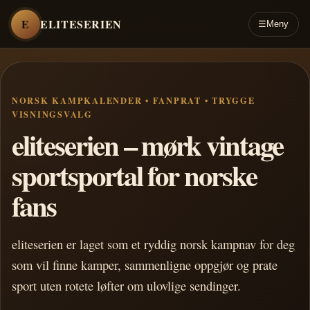
E
ELITESERIEN
☰
Meny
NORSK KAMPKALENDER • FANPRAT • TRYGGE
VISNINGSVALG
eliteserien – mørk vintage
sportsportal for norske
fans
eliteserien er laget som et ryddig norsk kampnav for deg
som vil finne kamper, sammenligne oppgjør og prate
sport uten rotete løfter om ulovlige sendinger.