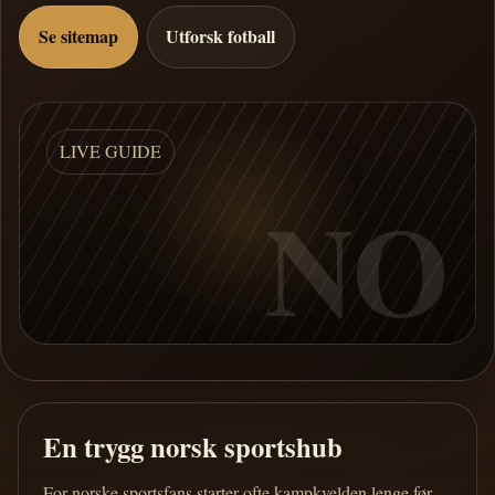
Se sitemap
Utforsk fotball
LIVE GUIDE
NO
En trygg norsk sportshub
For norske sportsfans starter ofte kampkvelden lenge før