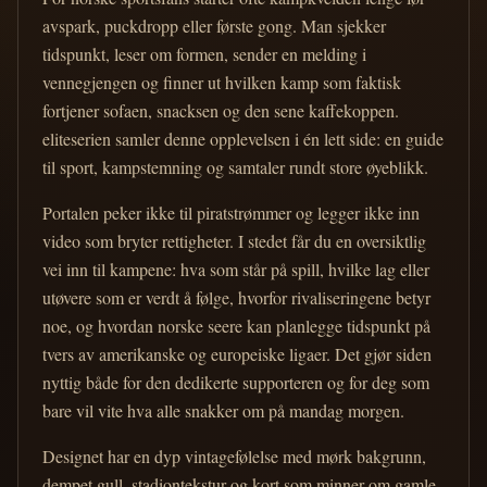
avspark, puckdropp eller første gong. Man sjekker
tidspunkt, leser om formen, sender en melding i
vennegjengen og finner ut hvilken kamp som faktisk
fortjener sofaen, snacksen og den sene kaffekoppen.
eliteserien samler denne opplevelsen i én lett side: en guide
til sport, kampstemning og samtaler rundt store øyeblikk.
Portalen peker ikke til piratstrømmer og legger ikke inn
video som bryter rettigheter. I stedet får du en oversiktlig
vei inn til kampene: hva som står på spill, hvilke lag eller
utøvere som er verdt å følge, hvorfor rivaliseringene betyr
noe, og hvordan norske seere kan planlegge tidspunkt på
tvers av amerikanske og europeiske ligaer. Det gjør siden
nyttig både for den dedikerte supporteren og for deg som
bare vil vite hva alle snakker om på mandag morgen.
Designet har en dyp vintagefølelse med mørk bakgrunn,
dempet gull, stadiontekstur og kort som minner om gamle