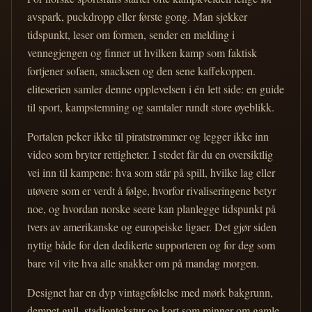
avspark, puckdropp eller første gong. Man sjekker
tidspunkt, leser om formen, sender en melding i
vennegjengen og finner ut hvilken kamp som faktisk
fortjener sofaen, snacksen og den sene kaffekoppen.
eliteserien samler denne opplevelsen i én lett side: en guide
til sport, kampstemning og samtaler rundt store øyeblikk.
Portalen peker ikke til piratstrømmer og legger ikke inn
video som bryter rettigheter. I stedet får du en oversiktlig
vei inn til kampene: hva som står på spill, hvilke lag eller
utøvere som er verdt å følge, hvorfor rivaliseringene betyr
noe, og hvordan norske seere kan planlegge tidspunkt på
tvers av amerikanske og europeiske ligaer. Det gjør siden
nyttig både for den dedikerte supporteren og for deg som
bare vil vite hva alle snakker om på mandag morgen.
Designet har en dyp vintagefølelse med mørk bakgrunn,
dempet gull, stadiontekstur og kort som minner om gamle