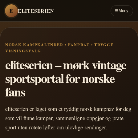
E
ELITESERIEN
☰
Meny
NORSK KAMPKALENDER • FANPRAT • TRYGGE
VISNINGSVALG
eliteserien – mørk vintage
sportsportal for norske
fans
eliteserien er laget som et ryddig norsk kampnav for deg
som vil finne kamper, sammenligne oppgjør og prate
sport uten rotete løfter om ulovlige sendinger.