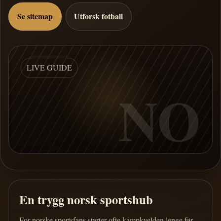
Se sitemap
Utforsk fotball
LIVE GUIDE
NO
En trygg norsk sportshub
For norske sportsfans starter ofte kampkvelden lenge før