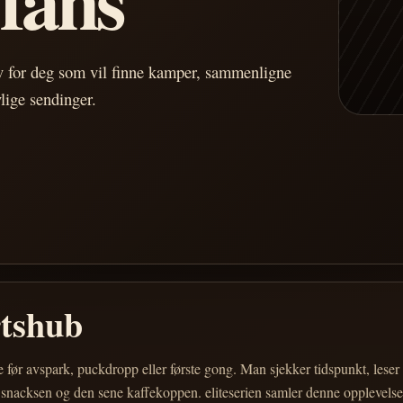
av for deg som vil finne kamper, sammenligne
vlige sendinger.
rtshub
e før avspark, puckdropp eller første gong. Man sjekker tidspunkt, les
 snacksen og den sene kaffekoppen. eliteserien samler denne opplevelsen