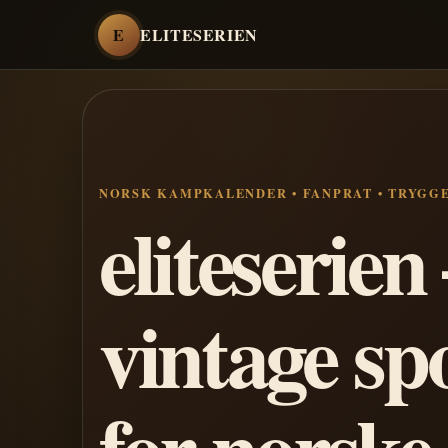
E
ELITESERIEN
NORSK KAMPKALENDER • FANPRAT • TRYGG
eliteserie
vintage sp
for norske