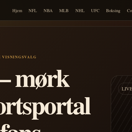
Hjem
NFL
NBA
MLB
NHL
UFC
Boksing
Co
E VISNINGSVALG
n – mørk
LIV
ortsportal
 fans