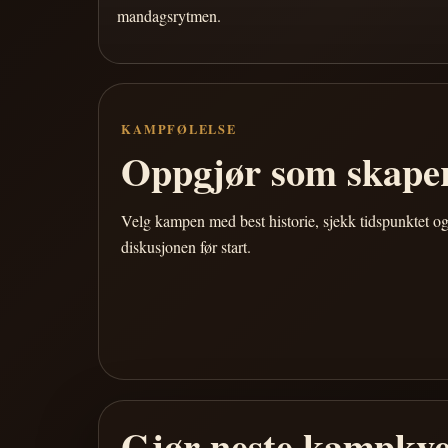
mandagsrytmen.
KAMPFØLELSE
Oppgjør som skaper
Velg kampen med best historie, sjekk tidspunktet og
diskusjonen før start.
Gjør neste kampkve