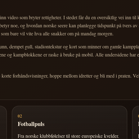
nn video som bryter rettigheter. I stedet får du en oversiktlig vei inn til
e betyr noe, og hvordan norske seere kan planlegge tidspunkt på tvers av
eg som bare vil vite hva alle snakker om på mandag morgen.
n, dempet gull, stadiontekstur og kort som minner om gamle kampplakate
ortene og kampblokkene er raske å bruke på mobil. Alle undersidene har
e korte forhåndsvisninger, hoppe mellom idretter og bli med i praten. 
02
Fotballpuls
Fra norske klubbfølelser til store europeiske kvelder.