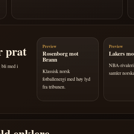
 prat
Preview
Preview
Rosenborg mot
Lakers mot
Brann
NBA-rivaleri 
 bli med i
Klassisk norsk
samler norske
fotballenergi med høy lyd
fra tribunen.
ld enklere