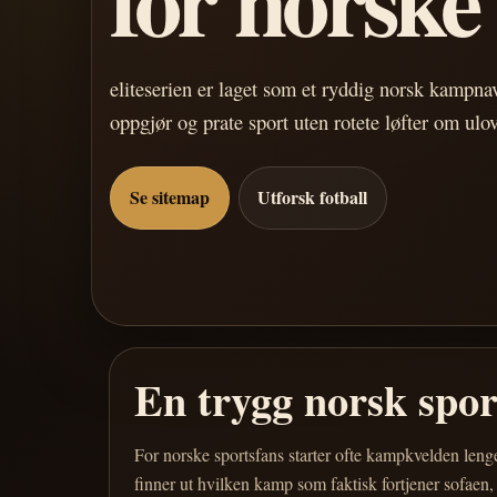
eliteserien er laget som et ryddig norsk kampn
oppgjør og prate sport uten rotete løfter om ulo
Se sitemap
Utforsk fotball
En trygg norsk spo
For norske sportsfans starter ofte kampkvelden leng
finner ut hvilken kamp som faktisk fortjener sofaen,