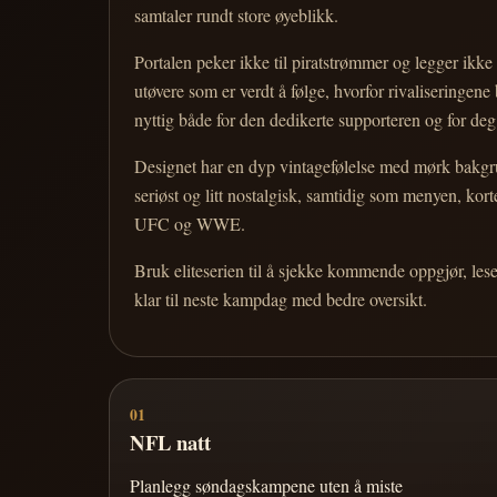
samtaler rundt store øyeblikk.
Portalen peker ikke til piratstrømmer og legger ikke i
utøvere som er verdt å følge, hvorfor rivaliseringen
nyttig både for den dedikerte supporteren og for d
Designet har en dyp vintagefølelse med mørk bakgrun
seriøst og litt nostalgisk, samtidig som menyen, k
UFC og WWE.
Bruk eliteserien til å sjekke kommende oppgjør, les
klar til neste kampdag med bedre oversikt.
01
NFL natt
Planlegg søndagskampene uten å miste