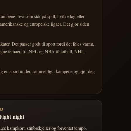
 kampene: hva som står på spill, hvilke lag eller
 amerikanske og europeiske ligaer. Det gjør siden
r. Det passer godt til sport fordi det føles varmt,
 egne temaer, fra NFL og NBA til fotball, NHL,
Velg en sport under, sammenlign kampene og gjør deg
03
Fight night
Les kampkort, stilforskjeller og forventet tempo.