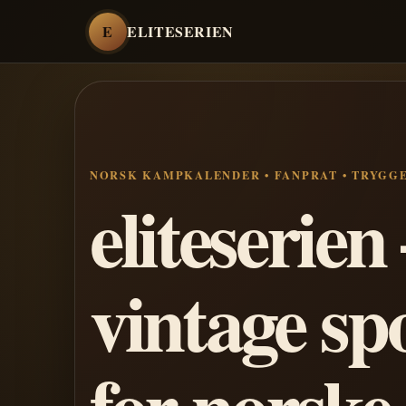
E
ELITESERIEN
NORSK KAMPKALENDER • FANPRAT • TRYGG
eliteserie
vintage sp
for norske