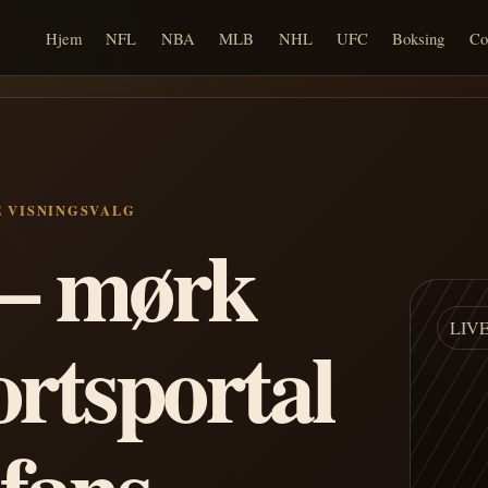
Hjem
NFL
NBA
MLB
NHL
UFC
Boksing
Co
E VISNINGSVALG
n – mørk
LIV
ortsportal
 fans