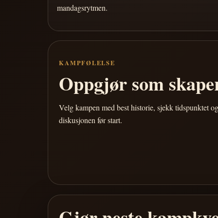
mandagsrytmen.
KAMPFØLELSE
Oppgjør som skaper
Velg kampen med best historie, sjekk tidspunktet og
diskusjonen før start.
Gjør neste kampkve