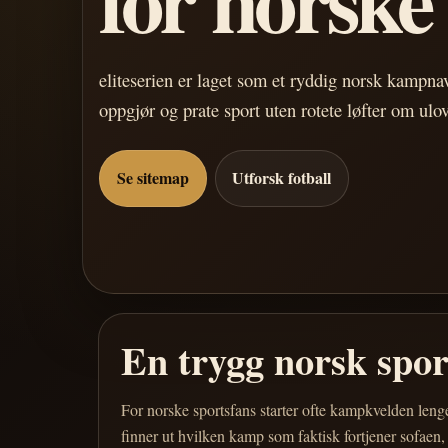
eliteserien er laget som et ryddig norsk kampn
oppgjør og prate sport uten rotete løfter om ulo
Se sitemap
Utforsk fotball
En trygg norsk spo
For norske sportsfans starter ofte kampkvelden leng
finner ut hvilken kamp som faktisk fortjener sofaen,