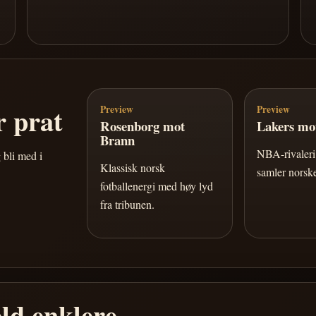
 prat
Preview
Preview
Rosenborg mot
Lakers mot
Brann
NBA-rivaleri 
 bli med i
Klassisk norsk
samler norske
fotballenergi med høy lyd
fra tribunen.
ld enklere