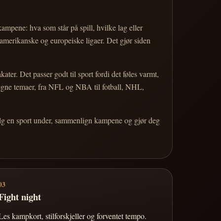
 kampene: hva som står på spill, hvilke lag eller
 amerikanske og europeiske ligaer. Det gjør siden
r. Det passer godt til sport fordi det føles varmt,
 egne temaer, fra NFL og NBA til fotball, NHL,
Velg en sport under, sammenlign kampene og gjør deg
03
Fight night
Les kampkort, stilforskjeller og forventet tempo.