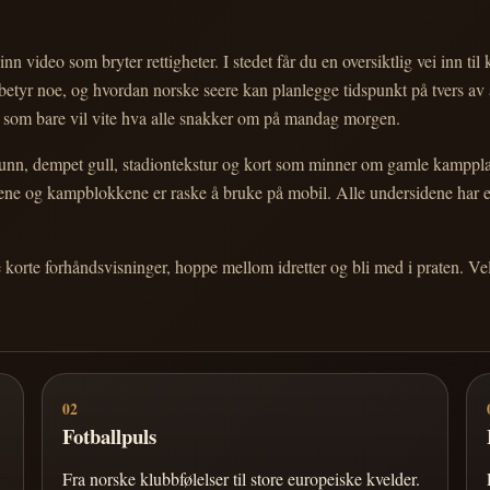
nn video som bryter rettigheter. I stedet får du en oversiktlig vei inn til
e betyr noe, og hvordan norske seere kan planlegge tidspunkt på tvers av
eg som bare vil vite hva alle snakker om på mandag morgen.
n, dempet gull, stadiontekstur og kort som minner om gamle kampplakate
ortene og kampblokkene er raske å bruke på mobil. Alle undersidene har
e korte forhåndsvisninger, hoppe mellom idretter og bli med i praten. 
02
Fotballpuls
Fra norske klubbfølelser til store europeiske kvelder.