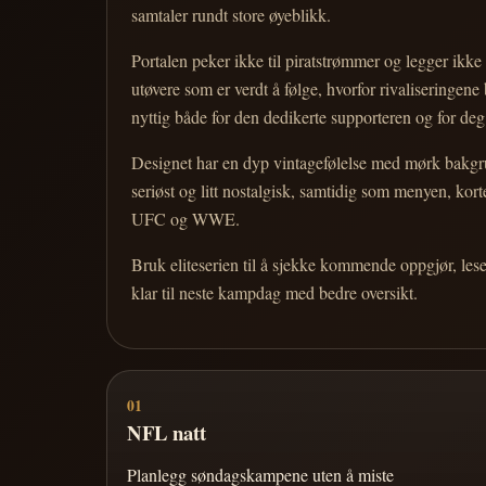
samtaler rundt store øyeblikk.
Portalen peker ikke til piratstrømmer og legger ikke i
utøvere som er verdt å følge, hvorfor rivaliseringen
nyttig både for den dedikerte supporteren og for d
Designet har en dyp vintagefølelse med mørk bakgrun
seriøst og litt nostalgisk, samtidig som menyen, k
UFC og WWE.
Bruk eliteserien til å sjekke kommende oppgjør, les
klar til neste kampdag med bedre oversikt.
01
NFL natt
Planlegg søndagskampene uten å miste