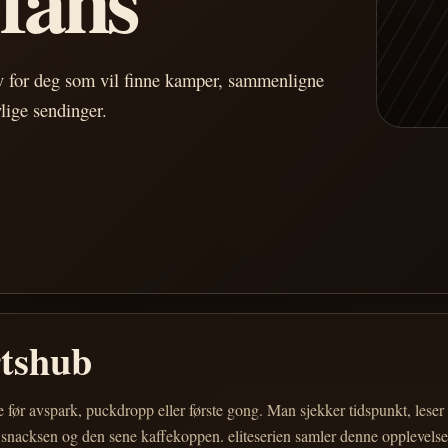
av for deg som vil finne kamper, sammenligne
vlige sendinger.
rtshub
e før avspark, puckdropp eller første gong. Man sjekker tidspunkt, les
 snacksen og den sene kaffekoppen. eliteserien samler denne opplevelsen