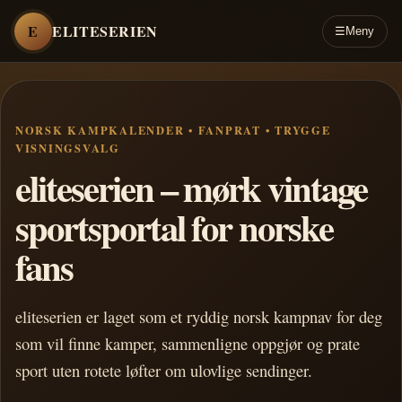
E
ELITESERIEN
☰
Meny
NORSK KAMPKALENDER • FANPRAT • TRYGGE
VISNINGSVALG
eliteserien – mørk vintage
sportsportal for norske
fans
eliteserien er laget som et ryddig norsk kampnav for deg
som vil finne kamper, sammenligne oppgjør og prate
sport uten rotete løfter om ulovlige sendinger.