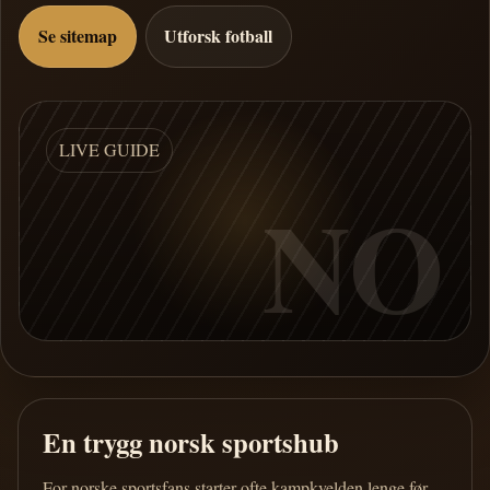
Se sitemap
Utforsk fotball
LIVE GUIDE
NO
En trygg norsk sportshub
For norske sportsfans starter ofte kampkvelden lenge før