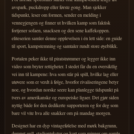
avspark, puckdropp eller første gong. Man sjekker
tidspunkt, leser om formen, sender en melding i
vennegjengen og finner ut hvilken kamp som faktisk
fortjener sofaen, snacksen og den sene kaffekoppen.
eliteserien samler denne opplevelsen i én lett side: en guide
til sport, kampstemning og samtaler rundt store øyeblikk.
Portalen peker ikke til piratstrømmer og legger ikke inn
video som bryter rettigheter. I stedet får du en oversiktlig
vei inn til kampene: hva som står på spill, hvilke lag eller
utøvere som er verdt å følge, hvorfor rivaliseringene betyr
noe, og hvordan norske seere kan planlegge tidspunkt på
tvers av amerikanske og europeiske ligaer. Det gjør siden
nyttig både for den dedikerte supporteren og for deg som
bare vil vite hva alle snakker om på mandag morgen.
Designet har en dyp vintagefølelse med mørk bakgrunn,
dempet gull, stadiontekstur og kort som minner om gamle