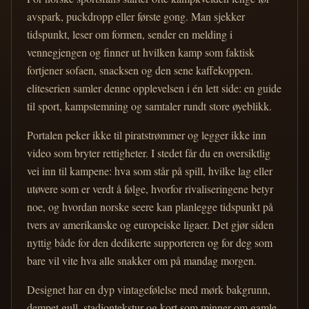
avspark, puckdropp eller første gong. Man sjekker
tidspunkt, leser om formen, sender en melding i
vennegjengen og finner ut hvilken kamp som faktisk
fortjener sofaen, snacksen og den sene kaffekoppen.
eliteserien samler denne opplevelsen i én lett side: en guide
til sport, kampstemning og samtaler rundt store øyeblikk.
Portalen peker ikke til piratstrømmer og legger ikke inn
video som bryter rettigheter. I stedet får du en oversiktlig
vei inn til kampene: hva som står på spill, hvilke lag eller
utøvere som er verdt å følge, hvorfor rivaliseringene betyr
noe, og hvordan norske seere kan planlegge tidspunkt på
tvers av amerikanske og europeiske ligaer. Det gjør siden
nyttig både for den dedikerte supporteren og for deg som
bare vil vite hva alle snakker om på mandag morgen.
Designet har en dyp vintagefølelse med mørk bakgrunn,
dempet gull, stadiontekstur og kort som minner om gamle