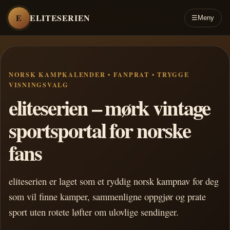
E
ELITESERIEN
☰
Meny
NORSK KAMPKALENDER • FANPRAT • TRYGGE
VISNINGSVALG
eliteserien – mørk vintage
sportsportal for norske
fans
eliteserien er laget som et ryddig norsk kampnav for deg
som vil finne kamper, sammenligne oppgjør og prate
sport uten rotete løfter om ulovlige sendinger.