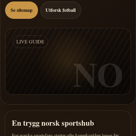
Se sitemap
Utforsk fotball
LIVE GUIDE
NO
En trygg norsk sportshub
For norske sportsfans starter ofte kampkvelden lenge før