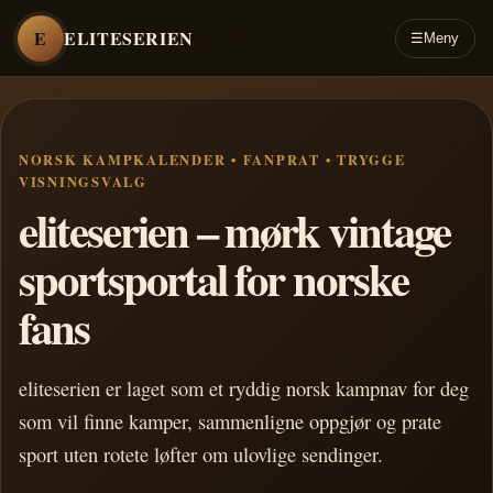
E
ELITESERIEN
☰
Meny
NORSK KAMPKALENDER • FANPRAT • TRYGGE
VISNINGSVALG
eliteserien – mørk vintage
sportsportal for norske
fans
eliteserien er laget som et ryddig norsk kampnav for deg
som vil finne kamper, sammenligne oppgjør og prate
sport uten rotete løfter om ulovlige sendinger.