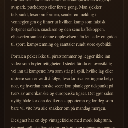
avspark, puckdropp eller første gong. Man sjekker
tidspunkt, leser om formen, sender en melding i
vennegjengen og finner ut hvilken kamp som faktisk
fortjener sofaen, snacksen og den sene kaffekoppen.
eliteserien samler denne opplevelsen i én lett side: en guide
til sport, kampstemning og samtaler rundt store øyeblikk.
Portalen peker ikke til piratstrømmer og legger ikke inn
video som bryter rettigheter. I stedet får du en oversiktlig
vei inn til kampene: hva som står på spill, hvilke lag eller
utøvere som er verdt å følge, hvorfor rivaliseringene betyr
noe, og hvordan norske seere kan planlegge tidspunkt på
tvers av amerikanske og europeiske ligaer. Det gjør siden
nyttig både for den dedikerte supporteren og for deg som
bare vil vite hva alle snakker om på mandag morgen.
Designet har en dyp vintagefølelse med mørk bakgrunn,
dempet gull, stadiontekstur og kort som minner om gamle