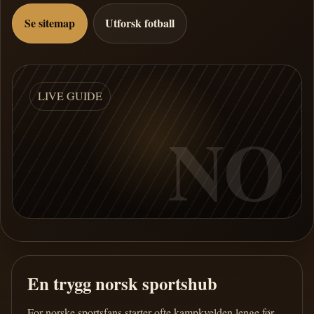
Se sitemap
Utforsk fotball
LIVE GUIDE
NO
En trygg norsk sportshub
For norske sportsfans starter ofte kampkvelden lenge før