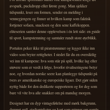
avspark, puckdropp eller første gong. Man sjekker
tidspunkt, leser om formen, sender en melding i
vennegjengen og finner ut hvilken kamp som faktisk
fortjener sofaen, snacksen og den sene kaffekoppen.
eliteserien samler denne opplevelsen i én lett side: en guide
til sport, kampstemning og samtaler rundt store øyeblikk.
Portalen peker ikke til piratstrømmer og legger ikke inn
video som bryter rettigheter. I stedet får du en oversiktlig
vei inn til kampene: hva som står på spill, hvilke lag eller
utøvere som er verdt å følge, hvorfor rivaliseringene betyr
noe, og hvordan norske seere kan planlegge tidspunkt på
tvers av amerikanske og europeiske ligaer. Det gjør siden
nyttig både for den dedikerte supporteren og for deg som
bare vil vite hva alle snakker om på mandag morgen.
Designet har en dyp vintagefølelse med mørk bakgrunn,
dempet gull, stadiontekstur og kort som minner om gamle