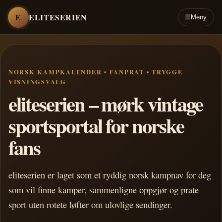
E
ELITESERIEN
☰
Meny
NORSK KAMPKALENDER • FANPRAT • TRYGGE
VISNINGSVALG
eliteserien – mørk vintage
sportsportal for norske
fans
eliteserien er laget som et ryddig norsk kampnav for deg
som vil finne kamper, sammenligne oppgjør og prate
sport uten rotete løfter om ulovlige sendinger.