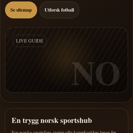
Se sitemap
Utforsk fotball
LIVE GUIDE
NO
En trygg norsk sportshub
For norske sportsfans starter ofte kampkvelden lenge før