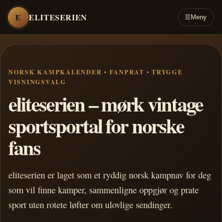
E
ELITESERIEN
☰
Meny
NORSK KAMPKALENDER • FANPRAT • TRYGGE
VISNINGSVALG
eliteserien – mørk vintage
sportsportal for norske
fans
eliteserien er laget som et ryddig norsk kampnav for deg
som vil finne kamper, sammenligne oppgjør og prate
sport uten rotete løfter om ulovlige sendinger.