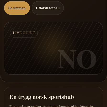
Se sitemap
Utforsk fotball
LIVE GUIDE
NO
En trygg norsk sportshub
For norske sportsfans starter ofte kampkvelden lenge før