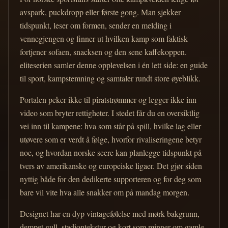
avspark, puckdropp eller første gong. Man sjekker
tidspunkt, leser om formen, sender en melding i
vennegjengen og finner ut hvilken kamp som faktisk
fortjener sofaen, snacksen og den sene kaffekoppen.
eliteserien samler denne opplevelsen i én lett side: en guide
til sport, kampstemning og samtaler rundt store øyeblikk.
Portalen peker ikke til piratstrømmer og legger ikke inn
video som bryter rettigheter. I stedet får du en oversiktlig
vei inn til kampene: hva som står på spill, hvilke lag eller
utøvere som er verdt å følge, hvorfor rivaliseringene betyr
noe, og hvordan norske seere kan planlegge tidspunkt på
tvers av amerikanske og europeiske ligaer. Det gjør siden
nyttig både for den dedikerte supporteren og for deg som
bare vil vite hva alle snakker om på mandag morgen.
Designet har en dyp vintagefølelse med mørk bakgrunn,
dempet gull, stadiontekstur og kort som minner om gamle