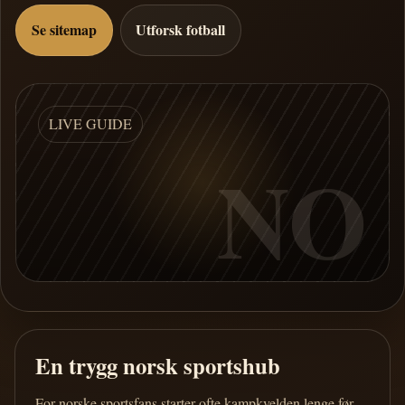
Se sitemap
Utforsk fotball
LIVE GUIDE
NO
En trygg norsk sportshub
For norske sportsfans starter ofte kampkvelden lenge før