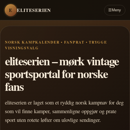
E
ELITESERIEN
☰
Meny
NORSK KAMPKALENDER • FANPRAT • TRYGGE
VISNINGSVALG
eliteserien – mørk vintage
sportsportal for norske
fans
eliteserien er laget som et ryddig norsk kampnav for deg
som vil finne kamper, sammenligne oppgjør og prate
sport uten rotete løfter om ulovlige sendinger.