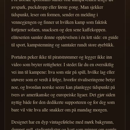
avspark, puckdropp eller første gong. Man sjekker
tidspunkt, leser om formen, sender en melding i
vennegjengen og finner ut hvilken kamp som faktisk
fortjener sofaen, snacksen og den sene kaffekoppen.
eliteserien samler denne opplevelsen i én lett side: en guide
til sport, kampstemning og samtaler rundt store øyeblikk.
Portalen peker ikke til piratstrømmer og legger ikke inn
video som bryter rettigheter. I stedet får du en oversiktlig
vei inn til kampene: hva som står på spill, hvilke lag eller
utøvere som er verdt å følge, hvorfor rivaliseringene betyr
noe, og hvordan norske seere kan planlegge tidspunkt på
tvers av amerikanske og europeiske ligaer. Det gjør siden
nyttig både for den dedikerte supporteren og for deg som
bare vil vite hva alle snakker om på mandag morgen.
Designet har en dyp vintagefølelse med mørk bakgrunn,
dempet gull, stadiontekstur og kort som minner om gamle