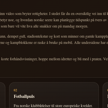
nn video som bryter rettigheter. I stedet får du en oversiktlig vei inn til
e betyr noe, og hvordan norske seere kan planlegge tidspunkt på tvers av
eg som bare vil vite hva alle snakker om på mandag morgen.
n, dempet gull, stadiontekstur og kort som minner om gamle kampplakate
ortene og kampblokkene er raske å bruke på mobil. Alle undersidene har
e korte forhåndsvisninger, hoppe mellom idretter og bli med i praten. 
02
Fotballpuls
Fra norske klubbfølelser til store europeiske kvelder.