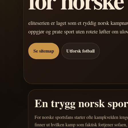
eliteserien er laget som et ryddig norsk kampn
oppgjør og prate sport uten rotete løfter om ulo
Se sitemap
Utforsk fotball
En trygg norsk spo
For norske sportsfans starter ofte kampkvelden leng
finner ut hvilken kamp som faktisk fortjener sofaen,