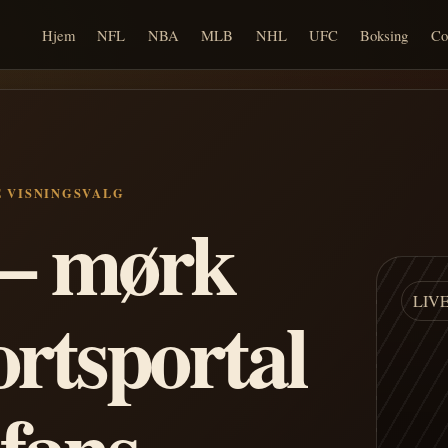
Hjem
NFL
NBA
MLB
NHL
UFC
Boksing
Co
E VISNINGSVALG
n – mørk
LIV
ortsportal
 fans