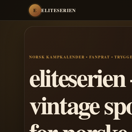
E
ELITESERIEN
NORSK KAMPKALENDER • FANPRAT • TRYGG
eliteserie
vintage sp
for norske