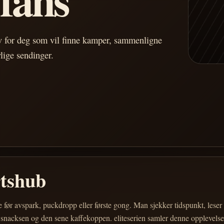
av for deg som vil finne kamper, sammenligne
vlige sendinger.
rtshub
e før avspark, puckdropp eller første gong. Man sjekker tidspunkt, les
 snacksen og den sene kaffekoppen. eliteserien samler denne opplevelsen