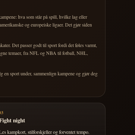
 kampene: hva som står på spill, hvilke lag eller
 amerikanske og europeiske ligaer. Det gjør siden
r. Det passer godt til sport fordi det føles varmt,
 egne temaer, fra NFL og NBA til fotball, NHL,
Velg en sport under, sammenlign kampene og gjør deg
03
Fight night
Les kampkort, stilforskjeller og forventet tempo.