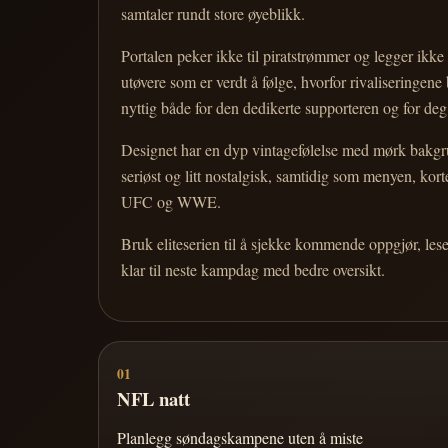
samtaler rundt store øyeblikk.
Portalen peker ikke til piratstrømmer og legger ikke i
utøvere som er verdt å følge, hvorfor rivaliseringen
nyttig både for den dedikerte supporteren og for d
Designet har en dyp vintagefølelse med mørk bakgrun
seriøst og litt nostalgisk, samtidig som menyen, k
UFC og WWE.
Bruk eliteserien til å sjekke kommende oppgjør, les
klar til neste kampdag med bedre oversikt.
01
NFL natt
Planlegg søndagskampene uten å miste