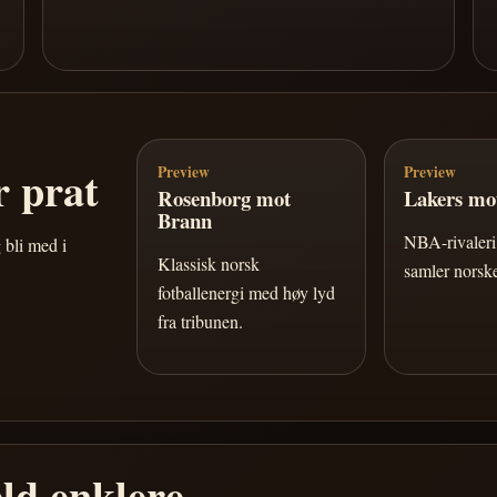
 prat
Preview
Preview
Rosenborg mot
Lakers mot
Brann
NBA-rivaleri 
 bli med i
Klassisk norsk
samler norske
fotballenergi med høy lyd
fra tribunen.
ld enklere