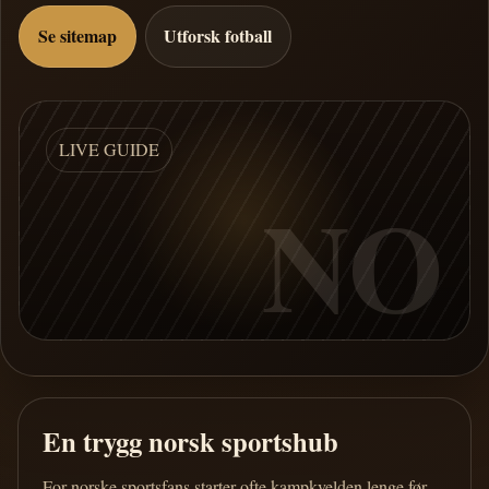
Se sitemap
Utforsk fotball
LIVE GUIDE
NO
En trygg norsk sportshub
For norske sportsfans starter ofte kampkvelden lenge før