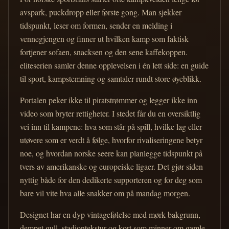
avspark, puckdropp eller første gong. Man sjekker
tidspunkt, leser om formen, sender en melding i
vennegjengen og finner ut hvilken kamp som faktisk
fortjener sofaen, snacksen og den sene kaffekoppen.
eliteserien samler denne opplevelsen i én lett side: en guide
til sport, kampstemning og samtaler rundt store øyeblikk.
Portalen peker ikke til piratstrømmer og legger ikke inn
video som bryter rettigheter. I stedet får du en oversiktlig
vei inn til kampene: hva som står på spill, hvilke lag eller
utøvere som er verdt å følge, hvorfor rivaliseringene betyr
noe, og hvordan norske seere kan planlegge tidspunkt på
tvers av amerikanske og europeiske ligaer. Det gjør siden
nyttig både for den dedikerte supporteren og for deg som
bare vil vite hva alle snakker om på mandag morgen.
Designet har en dyp vintagefølelse med mørk bakgrunn,
dempet gull, stadiontekstur og kort som minner om gamle