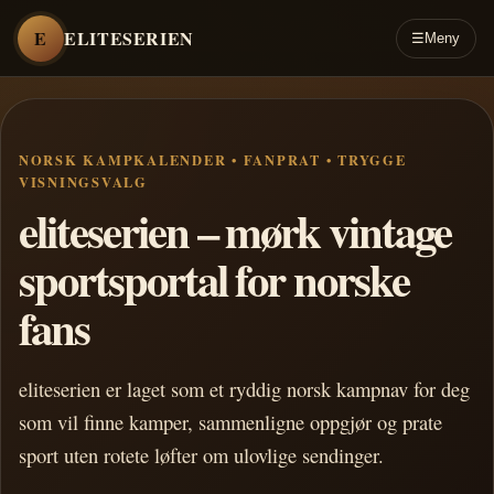
E
ELITESERIEN
☰
Meny
NORSK KAMPKALENDER • FANPRAT • TRYGGE
VISNINGSVALG
eliteserien – mørk vintage
sportsportal for norske
fans
eliteserien er laget som et ryddig norsk kampnav for deg
som vil finne kamper, sammenligne oppgjør og prate
sport uten rotete løfter om ulovlige sendinger.