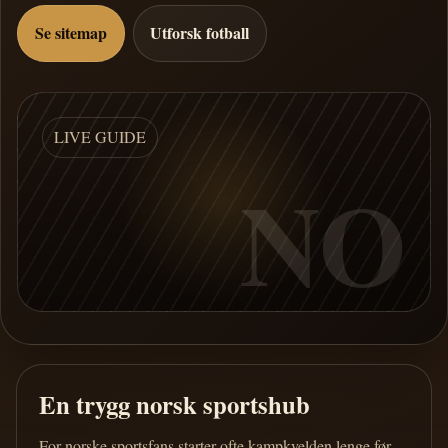
Se sitemap
Utforsk fotball
LIVE GUIDE
NO
En trygg norsk sportshub
For norske sportsfans starter ofte kampkvelden lenge før