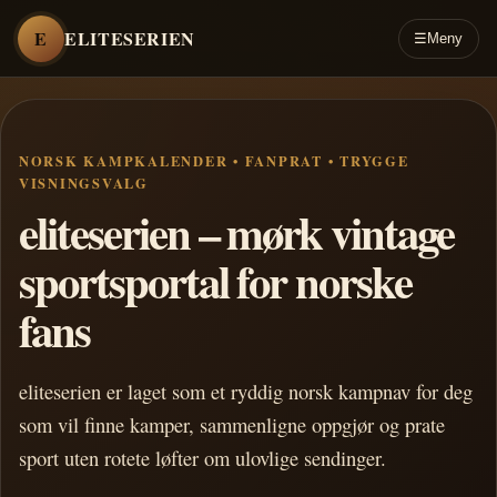
E
ELITESERIEN
☰
Meny
NORSK KAMPKALENDER • FANPRAT • TRYGGE
VISNINGSVALG
eliteserien – mørk vintage
sportsportal for norske
fans
eliteserien er laget som et ryddig norsk kampnav for deg
som vil finne kamper, sammenligne oppgjør og prate
sport uten rotete løfter om ulovlige sendinger.