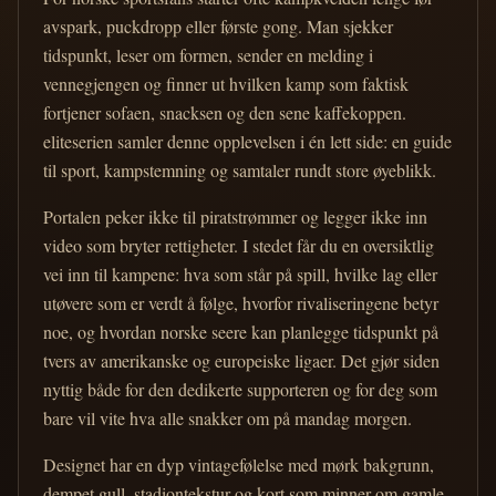
avspark, puckdropp eller første gong. Man sjekker
tidspunkt, leser om formen, sender en melding i
vennegjengen og finner ut hvilken kamp som faktisk
fortjener sofaen, snacksen og den sene kaffekoppen.
eliteserien samler denne opplevelsen i én lett side: en guide
til sport, kampstemning og samtaler rundt store øyeblikk.
Portalen peker ikke til piratstrømmer og legger ikke inn
video som bryter rettigheter. I stedet får du en oversiktlig
vei inn til kampene: hva som står på spill, hvilke lag eller
utøvere som er verdt å følge, hvorfor rivaliseringene betyr
noe, og hvordan norske seere kan planlegge tidspunkt på
tvers av amerikanske og europeiske ligaer. Det gjør siden
nyttig både for den dedikerte supporteren og for deg som
bare vil vite hva alle snakker om på mandag morgen.
Designet har en dyp vintagefølelse med mørk bakgrunn,
dempet gull, stadiontekstur og kort som minner om gamle