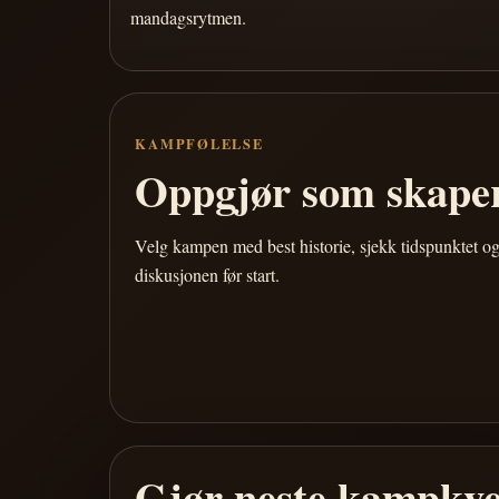
mandagsrytmen.
KAMPFØLELSE
Oppgjør som skaper
Velg kampen med best historie, sjekk tidspunktet og
diskusjonen før start.
Gjør neste kampkve