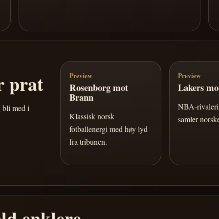
 prat
Preview
Preview
Rosenborg mot
Lakers mot
Brann
NBA-rivaleri 
 bli med i
Klassisk norsk
samler norske
fotballenergi med høy lyd
fra tribunen.
ld enklere