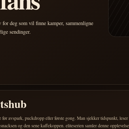
av for deg som vil finne kamper, sammenligne
vlige sendinger.
rtshub
e før avspark, puckdropp eller første gong. Man sjekker tidspunkt, les
 snacksen og den sene kaffekoppen. eliteserien samler denne opplevelsen