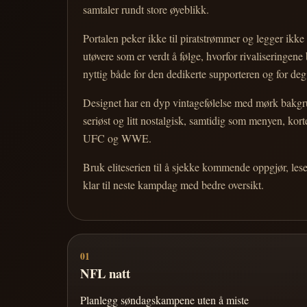
samtaler rundt store øyeblikk.
Portalen peker ikke til piratstrømmer og legger ikke i
utøvere som er verdt å følge, hvorfor rivaliseringen
nyttig både for den dedikerte supporteren og for d
Designet har en dyp vintagefølelse med mørk bakgrun
seriøst og litt nostalgisk, samtidig som menyen, k
UFC og WWE.
Bruk eliteserien til å sjekke kommende oppgjør, les
klar til neste kampdag med bedre oversikt.
01
NFL natt
Planlegg søndagskampene uten å miste