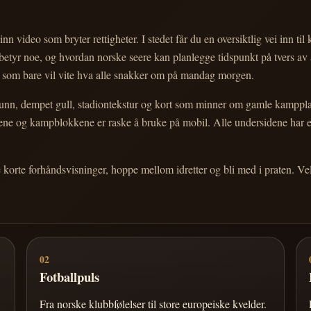
nn video som bryter rettigheter. I stedet får du en oversiktlig vei inn til
e betyr noe, og hvordan norske seere kan planlegge tidspunkt på tvers av
eg som bare vil vite hva alle snakker om på mandag morgen.
n, dempet gull, stadiontekstur og kort som minner om gamle kampplakate
ortene og kampblokkene er raske å bruke på mobil. Alle undersidene har
e korte forhåndsvisninger, hoppe mellom idretter og bli med i praten. 
02
Fotballpuls
Fra norske klubbfølelser til store europeiske kvelder.