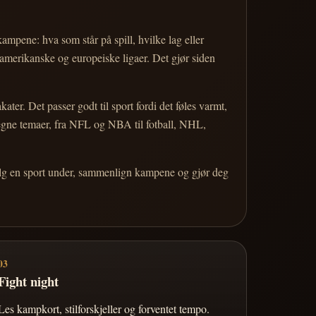
 kampene: hva som står på spill, hvilke lag eller
 amerikanske og europeiske ligaer. Det gjør siden
r. Det passer godt til sport fordi det føles varmt,
 egne temaer, fra NFL og NBA til fotball, NHL,
Velg en sport under, sammenlign kampene og gjør deg
03
Fight night
Les kampkort, stilforskjeller og forventet tempo.