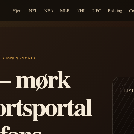
Hjem
NFL
NBA
MLB
NHL
UFC
Boksing
Co
E VISNINGSVALG
n – mørk
LIV
ortsportal
 fans