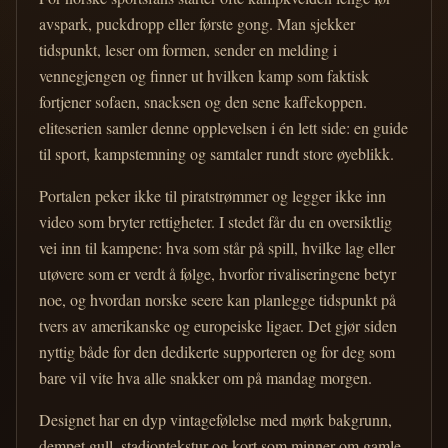
avspark, puckdropp eller første gong. Man sjekker
tidspunkt, leser om formen, sender en melding i
vennegjengen og finner ut hvilken kamp som faktisk
fortjener sofaen, snacksen og den sene kaffekoppen.
eliteserien samler denne opplevelsen i én lett side: en guide
til sport, kampstemning og samtaler rundt store øyeblikk.
Portalen peker ikke til piratstrømmer og legger ikke inn
video som bryter rettigheter. I stedet får du en oversiktlig
vei inn til kampene: hva som står på spill, hvilke lag eller
utøvere som er verdt å følge, hvorfor rivaliseringene betyr
noe, og hvordan norske seere kan planlegge tidspunkt på
tvers av amerikanske og europeiske ligaer. Det gjør siden
nyttig både for den dedikerte supporteren og for deg som
bare vil vite hva alle snakker om på mandag morgen.
Designet har en dyp vintagefølelse med mørk bakgrunn,
dempet gull, stadiontekstur og kort som minner om gamle