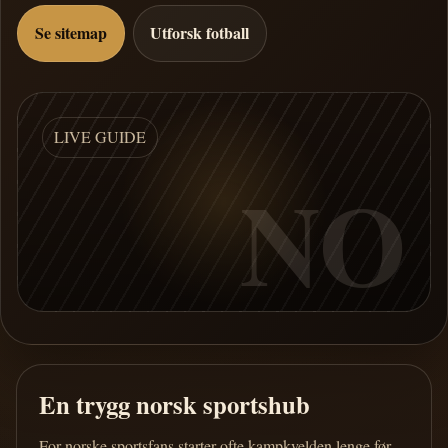
Se sitemap
Utforsk fotball
LIVE GUIDE
NO
En trygg norsk sportshub
For norske sportsfans starter ofte kampkvelden lenge før