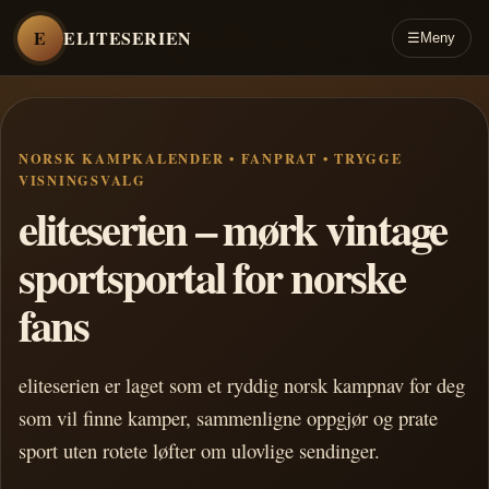
E
ELITESERIEN
☰
Meny
NORSK KAMPKALENDER • FANPRAT • TRYGGE
VISNINGSVALG
eliteserien – mørk vintage
sportsportal for norske
fans
eliteserien er laget som et ryddig norsk kampnav for deg
som vil finne kamper, sammenligne oppgjør og prate
sport uten rotete løfter om ulovlige sendinger.