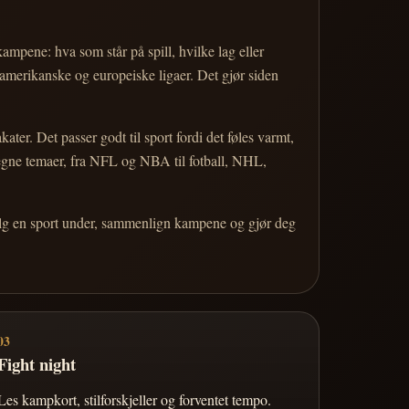
 kampene: hva som står på spill, hvilke lag eller
 amerikanske og europeiske ligaer. Det gjør siden
r. Det passer godt til sport fordi det føles varmt,
 egne temaer, fra NFL og NBA til fotball, NHL,
Velg en sport under, sammenlign kampene og gjør deg
03
Fight night
Les kampkort, stilforskjeller og forventet tempo.