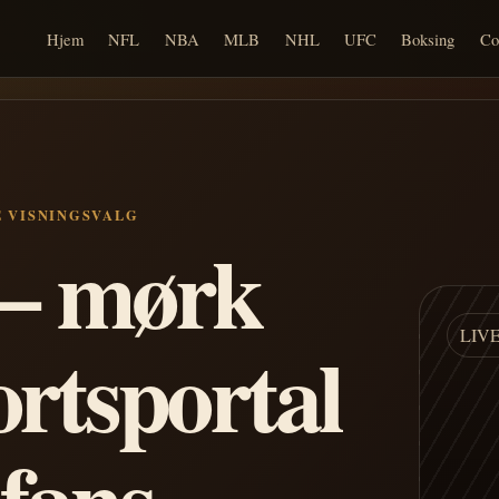
Hjem
NFL
NBA
MLB
NHL
UFC
Boksing
Co
E VISNINGSVALG
n – mørk
LIV
ortsportal
 fans