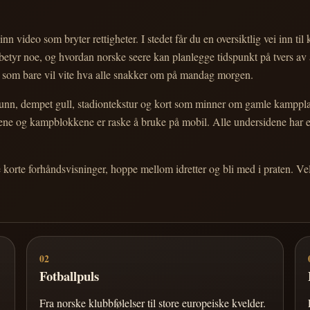
nn video som bryter rettigheter. I stedet får du en oversiktlig vei inn til
e betyr noe, og hvordan norske seere kan planlegge tidspunkt på tvers av
eg som bare vil vite hva alle snakker om på mandag morgen.
n, dempet gull, stadiontekstur og kort som minner om gamle kampplakate
ortene og kampblokkene er raske å bruke på mobil. Alle undersidene har
e korte forhåndsvisninger, hoppe mellom idretter og bli med i praten. 
02
Fotballpuls
Fra norske klubbfølelser til store europeiske kvelder.