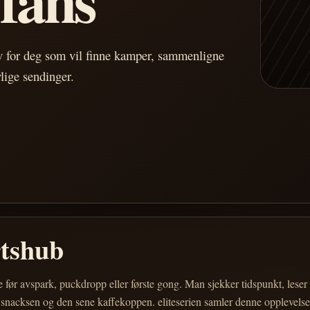
av for deg som vil finne kamper, sammenligne
vlige sendinger.
rtshub
e før avspark, puckdropp eller første gong. Man sjekker tidspunkt, les
 snacksen og den sene kaffekoppen. eliteserien samler denne opplevelsen