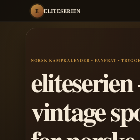
E
ELITESERIEN
NORSK KAMPKALENDER • FANPRAT • TRYGG
eliteserie
vintage sp
for norske