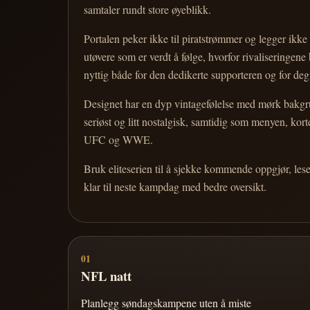
samtaler rundt store øyeblikk.
Portalen peker ikke til piratstrømmer og legger ikke i
utøvere som er verdt å følge, hvorfor rivaliseringen
nyttig både for den dedikerte supporteren og for d
Designet har en dyp vintagefølelse med mørk bakgrun
seriøst og litt nostalgisk, samtidig som menyen, k
UFC og WWE.
Bruk eliteserien til å sjekke kommende oppgjør, les
klar til neste kampdag med bedre oversikt.
01
NFL natt
Planlegg søndagskampene uten å miste