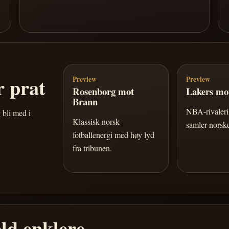
 prat
Preview
Preview
Rosenborg mot
Lakers mot
Brann
NBA-rivaleri 
 bli med i
Klassisk norsk
samler norske
fotballenergi med høy lyd
fra tribunen.
ld enklere