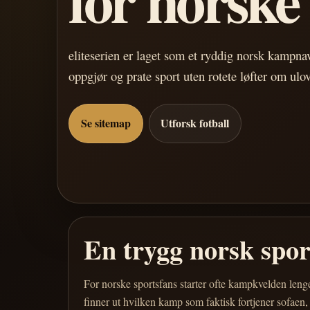
eliteserien er laget som et ryddig norsk kampn
oppgjør og prate sport uten rotete løfter om ulo
Se sitemap
Utforsk fotball
En trygg norsk spo
For norske sportsfans starter ofte kampkvelden leng
finner ut hvilken kamp som faktisk fortjener sofaen,