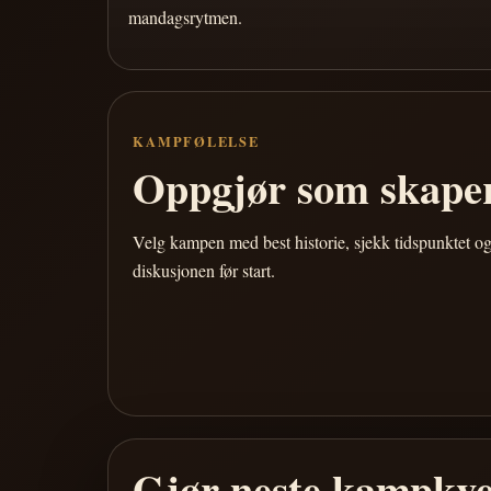
mandagsrytmen.
KAMPFØLELSE
Oppgjør som skaper
Velg kampen med best historie, sjekk tidspunktet og
diskusjonen før start.
Gjør neste kampkve