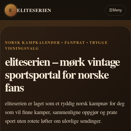
E
ELITESERIEN
☰
Meny
NORSK KAMPKALENDER • FANPRAT • TRYGGE
VISNINGSVALG
eliteserien – mørk vintage
sportsportal for norske
fans
eliteserien er laget som et ryddig norsk kampnav for deg
som vil finne kamper, sammenligne oppgjør og prate
sport uten rotete løfter om ulovlige sendinger.