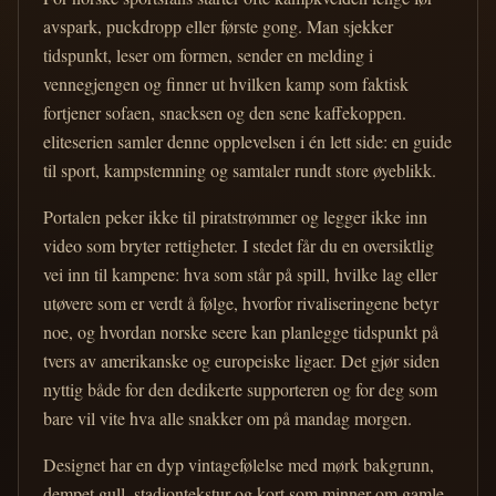
avspark, puckdropp eller første gong. Man sjekker
tidspunkt, leser om formen, sender en melding i
vennegjengen og finner ut hvilken kamp som faktisk
fortjener sofaen, snacksen og den sene kaffekoppen.
eliteserien samler denne opplevelsen i én lett side: en guide
til sport, kampstemning og samtaler rundt store øyeblikk.
Portalen peker ikke til piratstrømmer og legger ikke inn
video som bryter rettigheter. I stedet får du en oversiktlig
vei inn til kampene: hva som står på spill, hvilke lag eller
utøvere som er verdt å følge, hvorfor rivaliseringene betyr
noe, og hvordan norske seere kan planlegge tidspunkt på
tvers av amerikanske og europeiske ligaer. Det gjør siden
nyttig både for den dedikerte supporteren og for deg som
bare vil vite hva alle snakker om på mandag morgen.
Designet har en dyp vintagefølelse med mørk bakgrunn,
dempet gull, stadiontekstur og kort som minner om gamle