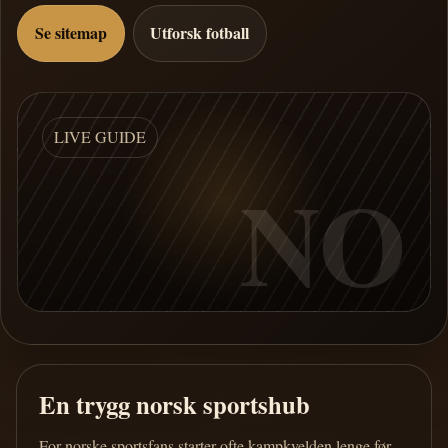
Se sitemap
Utforsk fotball
LIVE GUIDE
NO
En trygg norsk sportshub
For norske sportsfans starter ofte kampkvelden lenge før