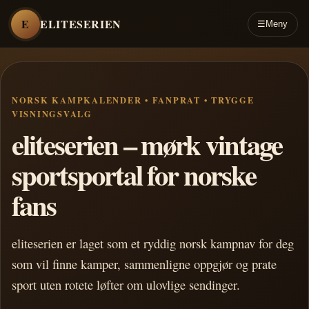
E
ELITESERIEN
☰
Meny
NORSK KAMPKALENDER • FANPRAT • TRYGGE
VISNINGSVALG
eliteserien – mørk vintage
sportsportal for norske
fans
eliteserien er laget som et ryddig norsk kampnav for deg
som vil finne kamper, sammenligne oppgjør og prate
sport uten rotete løfter om ulovlige sendinger.