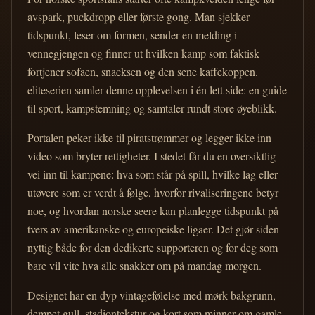
avspark, puckdropp eller første gong. Man sjekker
tidspunkt, leser om formen, sender en melding i
vennegjengen og finner ut hvilken kamp som faktisk
fortjener sofaen, snacksen og den sene kaffekoppen.
eliteserien samler denne opplevelsen i én lett side: en guide
til sport, kampstemning og samtaler rundt store øyeblikk.
Portalen peker ikke til piratstrømmer og legger ikke inn
video som bryter rettigheter. I stedet får du en oversiktlig
vei inn til kampene: hva som står på spill, hvilke lag eller
utøvere som er verdt å følge, hvorfor rivaliseringene betyr
noe, og hvordan norske seere kan planlegge tidspunkt på
tvers av amerikanske og europeiske ligaer. Det gjør siden
nyttig både for den dedikerte supporteren og for deg som
bare vil vite hva alle snakker om på mandag morgen.
Designet har en dyp vintagefølelse med mørk bakgrunn,
dempet gull, stadiontekstur og kort som minner om gamle