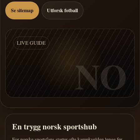
Se sitemap
Utforsk fotball
LIVE GUIDE
NO
En trygg norsk sportshub
For norske sportsfans starter ofte kampkvelden lenge før