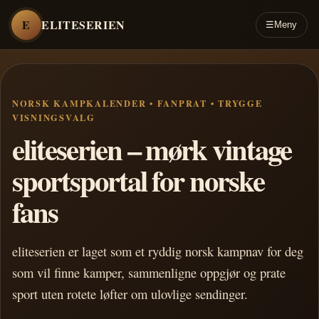
E
ELITESERIEN
☰
Meny
NORSK KAMPKALENDER • FANPRAT • TRYGGE
VISNINGSVALG
eliteserien – mørk vintage
sportsportal for norske
fans
eliteserien er laget som et ryddig norsk kampnav for deg
som vil finne kamper, sammenligne oppgjør og prate
sport uten rotete løfter om ulovlige sendinger.