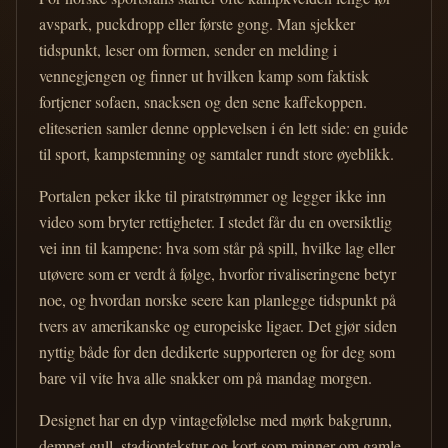
avspark, puckdropp eller første gong. Man sjekker
tidspunkt, leser om formen, sender en melding i
vennegjengen og finner ut hvilken kamp som faktisk
fortjener sofaen, snacksen og den sene kaffekoppen.
eliteserien samler denne opplevelsen i én lett side: en guide
til sport, kampstemning og samtaler rundt store øyeblikk.
Portalen peker ikke til piratstrømmer og legger ikke inn
video som bryter rettigheter. I stedet får du en oversiktlig
vei inn til kampene: hva som står på spill, hvilke lag eller
utøvere som er verdt å følge, hvorfor rivaliseringene betyr
noe, og hvordan norske seere kan planlegge tidspunkt på
tvers av amerikanske og europeiske ligaer. Det gjør siden
nyttig både for den dedikerte supporteren og for deg som
bare vil vite hva alle snakker om på mandag morgen.
Designet har en dyp vintagefølelse med mørk bakgrunn,
dempet gull, stadiontekstur og kort som minner om gamle