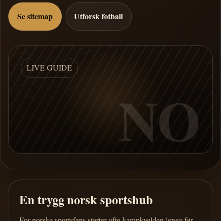
Se sitemap
Utforsk fotball
LIVE GUIDE
NO
En trygg norsk sportshub
For norske sportsfans starter ofte kampkvelden lenge før