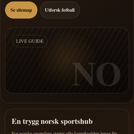
Se sitemap
Utforsk fotball
LIVE GUIDE
NO
En trygg norsk sportshub
For norske sportsfans starter ofte kampkvelden lenge før