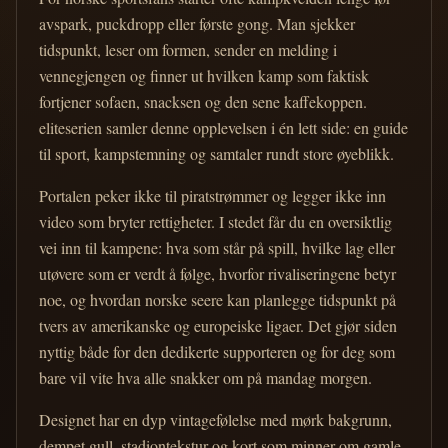
avspark, puckdropp eller første gong. Man sjekker
tidspunkt, leser om formen, sender en melding i
vennegjengen og finner ut hvilken kamp som faktisk
fortjener sofaen, snacksen og den sene kaffekoppen.
eliteserien samler denne opplevelsen i én lett side: en guide
til sport, kampstemning og samtaler rundt store øyeblikk.
Portalen peker ikke til piratstrømmer og legger ikke inn
video som bryter rettigheter. I stedet får du en oversiktlig
vei inn til kampene: hva som står på spill, hvilke lag eller
utøvere som er verdt å følge, hvorfor rivaliseringene betyr
noe, og hvordan norske seere kan planlegge tidspunkt på
tvers av amerikanske og europeiske ligaer. Det gjør siden
nyttig både for den dedikerte supporteren og for deg som
bare vil vite hva alle snakker om på mandag morgen.
Designet har en dyp vintagefølelse med mørk bakgrunn,
dempet gull, stadiontekstur og kort som minner om gamle