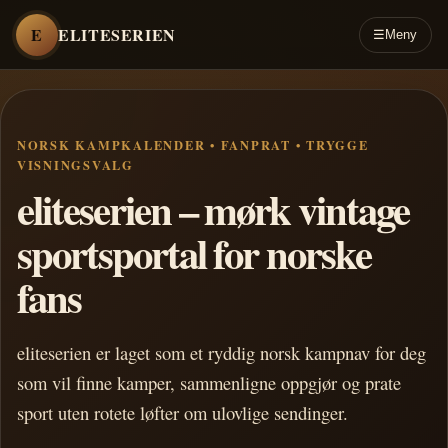
E
ELITESERIEN
☰
Meny
NORSK KAMPKALENDER • FANPRAT • TRYGGE
VISNINGSVALG
eliteserien – mørk vintage
sportsportal for norske
fans
eliteserien er laget som et ryddig norsk kampnav for deg
som vil finne kamper, sammenligne oppgjør og prate
sport uten rotete løfter om ulovlige sendinger.