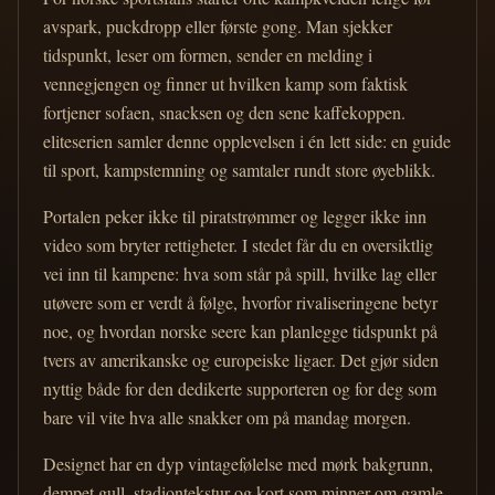
avspark, puckdropp eller første gong. Man sjekker
tidspunkt, leser om formen, sender en melding i
vennegjengen og finner ut hvilken kamp som faktisk
fortjener sofaen, snacksen og den sene kaffekoppen.
eliteserien samler denne opplevelsen i én lett side: en guide
til sport, kampstemning og samtaler rundt store øyeblikk.
Portalen peker ikke til piratstrømmer og legger ikke inn
video som bryter rettigheter. I stedet får du en oversiktlig
vei inn til kampene: hva som står på spill, hvilke lag eller
utøvere som er verdt å følge, hvorfor rivaliseringene betyr
noe, og hvordan norske seere kan planlegge tidspunkt på
tvers av amerikanske og europeiske ligaer. Det gjør siden
nyttig både for den dedikerte supporteren og for deg som
bare vil vite hva alle snakker om på mandag morgen.
Designet har en dyp vintagefølelse med mørk bakgrunn,
dempet gull, stadiontekstur og kort som minner om gamle