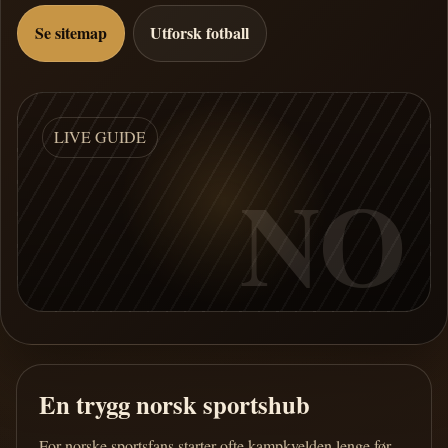
Se sitemap
Utforsk fotball
LIVE GUIDE
NO
En trygg norsk sportshub
For norske sportsfans starter ofte kampkvelden lenge før