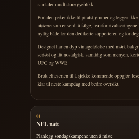
samtaler rundt store øyeblikk.
Portalen peker ikke til piratstrømmer og legger ikke i
utøvere som er verdt å følge, hvorfor rivaliseringen
nyttig både for den dedikerte supporteren og for d
Designet har en dyp vintagefølelse med mørk bakgrun
seriøst og litt nostalgisk, samtidig som menyen, k
UFC og WWE.
Bruk eliteserien til å sjekke kommende oppgjør, les
klar til neste kampdag med bedre oversikt.
01
NFL natt
Planlegg søndagskampene uten å miste