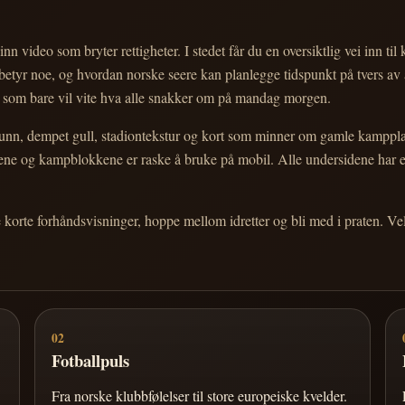
nn video som bryter rettigheter. I stedet får du en oversiktlig vei inn til
e betyr noe, og hvordan norske seere kan planlegge tidspunkt på tvers av
eg som bare vil vite hva alle snakker om på mandag morgen.
n, dempet gull, stadiontekstur og kort som minner om gamle kampplakate
ortene og kampblokkene er raske å bruke på mobil. Alle undersidene har
e korte forhåndsvisninger, hoppe mellom idretter og bli med i praten. 
02
Fotballpuls
Fra norske klubbfølelser til store europeiske kvelder.