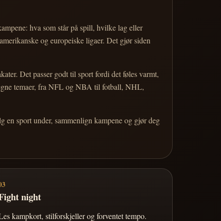
 kampene: hva som står på spill, hvilke lag eller
 amerikanske og europeiske ligaer. Det gjør siden
r. Det passer godt til sport fordi det føles varmt,
 egne temaer, fra NFL og NBA til fotball, NHL,
Velg en sport under, sammenlign kampene og gjør deg
03
Fight night
Les kampkort, stilforskjeller og forventet tempo.