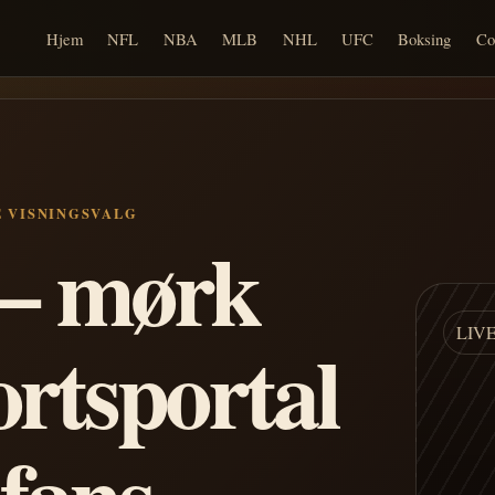
Hjem
NFL
NBA
MLB
NHL
UFC
Boksing
Co
E VISNINGSVALG
n – mørk
LIV
ortsportal
 fans