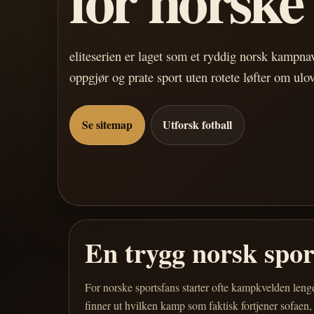
eliteserien er laget som et ryddig norsk kampn
oppgjør og prate sport uten rotete løfter om ulo
Se sitemap
Utforsk fotball
En trygg norsk spo
For norske sportsfans starter ofte kampkvelden leng
finner ut hvilken kamp som faktisk fortjener sofaen,