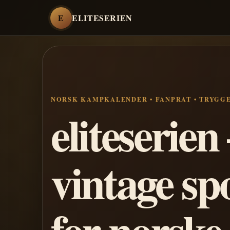
E
ELITESERIEN
NORSK KAMPKALENDER • FANPRAT • TRYGG
eliteserie
vintage sp
for norske