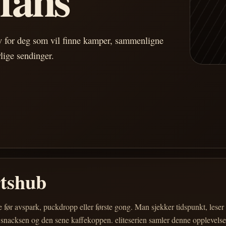
av for deg som vil finne kamper, sammenligne
vlige sendinger.
rtshub
e før avspark, puckdropp eller første gong. Man sjekker tidspunkt, les
 snacksen og den sene kaffekoppen. eliteserien samler denne opplevelsen