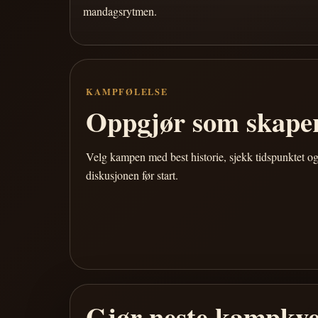
mandagsrytmen.
KAMPFØLELSE
Oppgjør som skaper
Velg kampen med best historie, sjekk tidspunktet og
diskusjonen før start.
Gjør neste kampkve