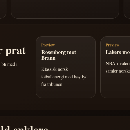
 prat
Preview
Preview
Rosenborg mot
Lakers mot
Brann
NBA-rivaleri 
 bli med i
Klassisk norsk
samler norske
fotballenergi med høy lyd
fra tribunen.
ld enklere