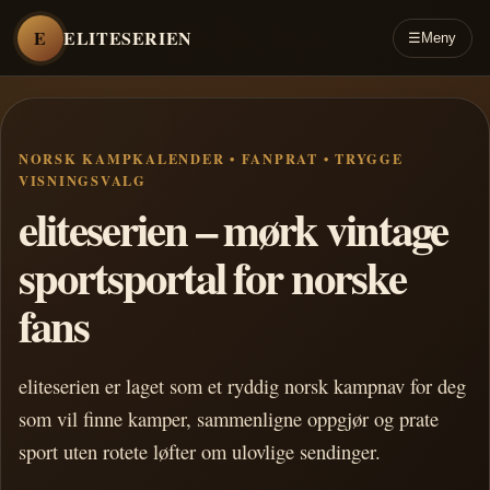
E
ELITESERIEN
☰
Meny
NORSK KAMPKALENDER • FANPRAT • TRYGGE
VISNINGSVALG
eliteserien – mørk vintage
sportsportal for norske
fans
eliteserien er laget som et ryddig norsk kampnav for deg
som vil finne kamper, sammenligne oppgjør og prate
sport uten rotete løfter om ulovlige sendinger.