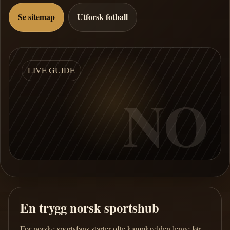
Se sitemap
Utforsk fotball
LIVE GUIDE
NO
En trygg norsk sportshub
For norske sportsfans starter ofte kampkvelden lenge før