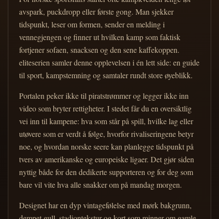
avspark, puckdropp eller første gong. Man sjekker
tidspunkt, leser om formen, sender en melding i
vennegjengen og finner ut hvilken kamp som faktisk
fortjener sofaen, snacksen og den sene kaffekoppen.
eliteserien samler denne opplevelsen i én lett side: en guide
til sport, kampstemning og samtaler rundt store øyeblikk.
Portalen peker ikke til piratstrømmer og legger ikke inn
video som bryter rettigheter. I stedet får du en oversiktlig
vei inn til kampene: hva som står på spill, hvilke lag eller
utøvere som er verdt å følge, hvorfor rivaliseringene betyr
noe, og hvordan norske seere kan planlegge tidspunkt på
tvers av amerikanske og europeiske ligaer. Det gjør siden
nyttig både for den dedikerte supporteren og for deg som
bare vil vite hva alle snakker om på mandag morgen.
Designet har en dyp vintagefølelse med mørk bakgrunn,
dempet gull, stadiontekstur og kort som minner om gamle