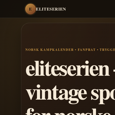
E
ELITESERIEN
NORSK KAMPKALENDER • FANPRAT • TRYGG
eliteserie
vintage sp
for norske