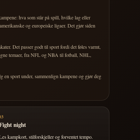
 kampene: hva som står på spill, hvilke lag eller
 amerikanske og europeiske ligaer. Det gjør siden
r. Det passer godt til sport fordi det føles varmt,
 egne temaer, fra NFL og NBA til fotball, NHL,
Velg en sport under, sammenlign kampene og gjør deg
03
Fight night
Les kampkort, stilforskjeller og forventet tempo.