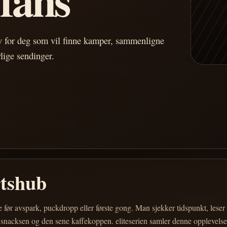
av for deg som vil finne kamper, sammenligne
vlige sendinger.
rtshub
e før avspark, puckdropp eller første gong. Man sjekker tidspunkt, les
 snacksen og den sene kaffekoppen. eliteserien samler denne opplevelsen