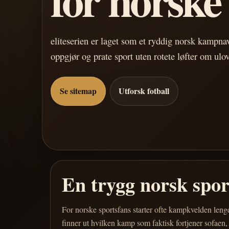
eliteserien er laget som et ryddig norsk kampn
oppgjør og prate sport uten rotete løfter om ulo
Se sitemap
Utforsk fotball
En trygg norsk spo
For norske sportsfans starter ofte kampkvelden leng
finner ut hvilken kamp som faktisk fortjener sofaen,