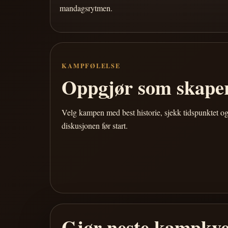
mandagsrytmen.
KAMPFØLELSE
Oppgjør som skaper
Velg kampen med best historie, sjekk tidspunktet og
diskusjonen før start.
Gjør neste kampkve