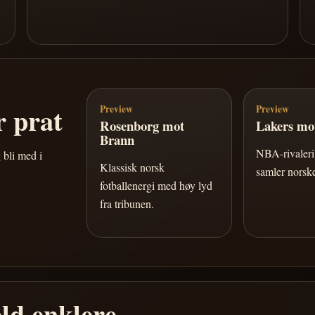
 prat
Preview
Preview
Rosenborg mot
Lakers mot
Brann
NBA-rivaleri 
 bli med i
Klassisk norsk
samler norske
fotballenergi med høy lyd
fra tribunen.
ld enklere