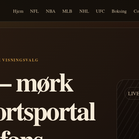
Hjem
NFL
NBA
MLB
NHL
UFC
Boksing
Co
E VISNINGSVALG
n – mørk
LIV
ortsportal
 fans