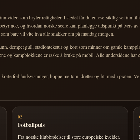
nn video som bryter rettigheter. I stedet får du en oversiktlig vei inn til
e betyr noe, og hvordan norske seere kan planlegge tidspunkt på tvers av
eg som bare vil vite hva alle snakker om på mandag morgen.
n, dempet gull, stadiontekstur og kort som minner om gamle kampplakate
ortene og kampblokkene er raske å bruke på mobil. Alle undersidene har
e korte forhåndsvisninger, hoppe mellom idretter og bli med i praten. 
02
Fotballpuls
Fra norske klubbfølelser til store europeiske kvelder.