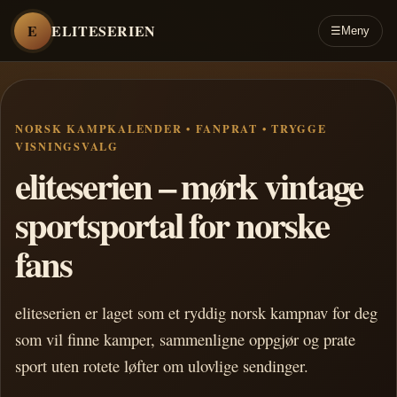
E
ELITESERIEN
☰
Meny
NORSK KAMPKALENDER • FANPRAT • TRYGGE
VISNINGSVALG
eliteserien – mørk vintage
sportsportal for norske
fans
eliteserien er laget som et ryddig norsk kampnav for deg
som vil finne kamper, sammenligne oppgjør og prate
sport uten rotete løfter om ulovlige sendinger.