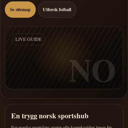
Se sitemap
Utforsk fotball
LIVE GUIDE
NO
En trygg norsk sportshub
For norske sportsfans starter ofte kampkvelden lenge før