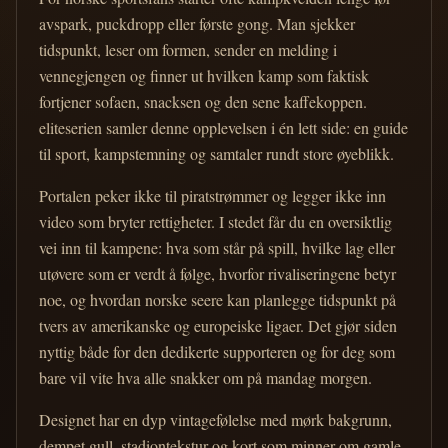
avspark, puckdropp eller første gong. Man sjekker
tidspunkt, leser om formen, sender en melding i
vennegjengen og finner ut hvilken kamp som faktisk
fortjener sofaen, snacksen og den sene kaffekoppen.
eliteserien samler denne opplevelsen i én lett side: en guide
til sport, kampstemning og samtaler rundt store øyeblikk.
Portalen peker ikke til piratstrømmer og legger ikke inn
video som bryter rettigheter. I stedet får du en oversiktlig
vei inn til kampene: hva som står på spill, hvilke lag eller
utøvere som er verdt å følge, hvorfor rivaliseringene betyr
noe, og hvordan norske seere kan planlegge tidspunkt på
tvers av amerikanske og europeiske ligaer. Det gjør siden
nyttig både for den dedikerte supporteren og for deg som
bare vil vite hva alle snakker om på mandag morgen.
Designet har en dyp vintagefølelse med mørk bakgrunn,
dempet gull, stadiontekstur og kort som minner om gamle