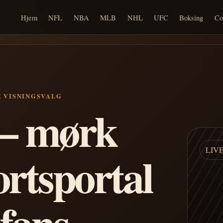
Hjem
NFL
NBA
MLB
NHL
UFC
Boksing
Co
E VISNINGSVALG
n – mørk
LIV
ortsportal
 fans