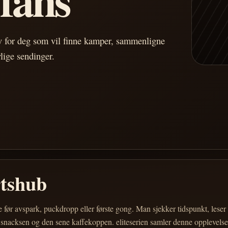
av for deg som vil finne kamper, sammenligne
vlige sendinger.
rtshub
e før avspark, puckdropp eller første gong. Man sjekker tidspunkt, les
 snacksen og den sene kaffekoppen. eliteserien samler denne opplevelsen