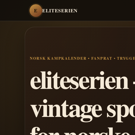
E
ELITESERIEN
NORSK KAMPKALENDER • FANPRAT • TRYGG
eliteserie
vintage sp
for norske