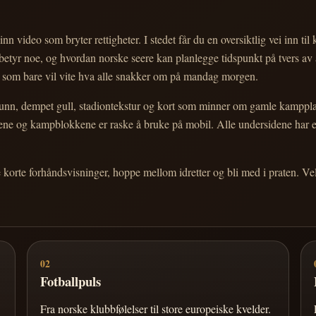
nn video som bryter rettigheter. I stedet får du en oversiktlig vei inn til
e betyr noe, og hvordan norske seere kan planlegge tidspunkt på tvers av
eg som bare vil vite hva alle snakker om på mandag morgen.
n, dempet gull, stadiontekstur og kort som minner om gamle kampplakate
ortene og kampblokkene er raske å bruke på mobil. Alle undersidene har
e korte forhåndsvisninger, hoppe mellom idretter og bli med i praten. 
02
Fotballpuls
Fra norske klubbfølelser til store europeiske kvelder.