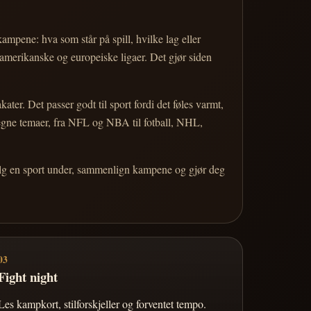
 kampene: hva som står på spill, hvilke lag eller
 amerikanske og europeiske ligaer. Det gjør siden
r. Det passer godt til sport fordi det føles varmt,
 egne temaer, fra NFL og NBA til fotball, NHL,
Velg en sport under, sammenlign kampene og gjør deg
03
Fight night
Les kampkort, stilforskjeller og forventet tempo.