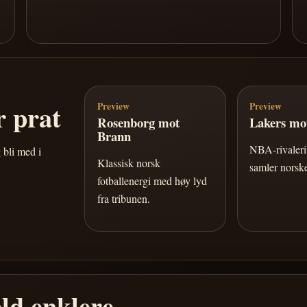
 prat
Preview
Preview
Rosenborg mot
Lakers mot
Brann
NBA-rivaleri 
 bli med i
Klassisk norsk
samler norske
fotballenergi med høy lyd
fra tribunen.
ld enklere