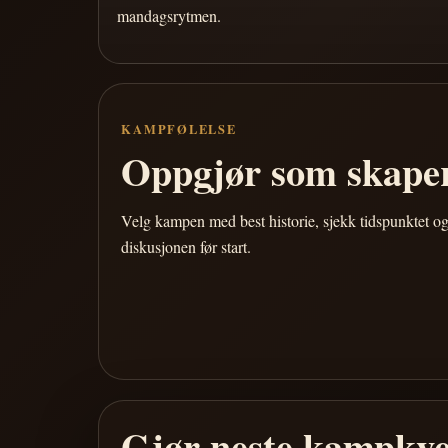
mandagsrytmen.
KAMPFØLELSE
Oppgjør som skaper
Velg kampen med best historie, sjekk tidspunktet og
diskusjonen før start.
Gjør neste kampkve