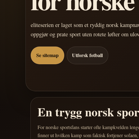
eliteserien er laget som et ryddig norsk kampn
oppgjør og prate sport uten rotete løfter om ulo
Se sitemap
Utforsk fotball
En trygg norsk spo
For norske sportsfans starter ofte kampkvelden leng
finner ut hvilken kamp som faktisk fortjener sofaen,