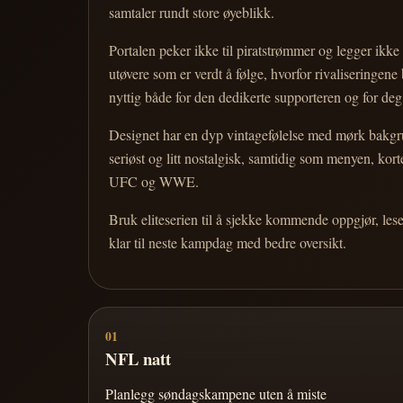
samtaler rundt store øyeblikk.
Portalen peker ikke til piratstrømmer og legger ikke i
utøvere som er verdt å følge, hvorfor rivaliseringen
nyttig både for den dedikerte supporteren og for d
Designet har en dyp vintagefølelse med mørk bakgrun
seriøst og litt nostalgisk, samtidig som menyen, k
UFC og WWE.
Bruk eliteserien til å sjekke kommende oppgjør, les
klar til neste kampdag med bedre oversikt.
01
NFL natt
Planlegg søndagskampene uten å miste