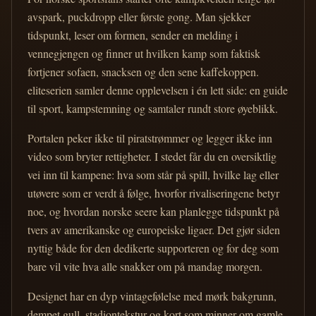
avspark, puckdropp eller første gong. Man sjekker
tidspunkt, leser om formen, sender en melding i
vennegjengen og finner ut hvilken kamp som faktisk
fortjener sofaen, snacksen og den sene kaffekoppen.
eliteserien samler denne opplevelsen i én lett side: en guide
til sport, kampstemning og samtaler rundt store øyeblikk.
Portalen peker ikke til piratstrømmer og legger ikke inn
video som bryter rettigheter. I stedet får du en oversiktlig
vei inn til kampene: hva som står på spill, hvilke lag eller
utøvere som er verdt å følge, hvorfor rivaliseringene betyr
noe, og hvordan norske seere kan planlegge tidspunkt på
tvers av amerikanske og europeiske ligaer. Det gjør siden
nyttig både for den dedikerte supporteren og for deg som
bare vil vite hva alle snakker om på mandag morgen.
Designet har en dyp vintagefølelse med mørk bakgrunn,
dempet gull, stadiontekstur og kort som minner om gamle