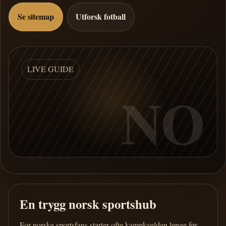
Se sitemap
Utforsk fotball
LIVE GUIDE
NO
En trygg norsk sportshub
For norske sportsfans starter ofte kampkvelden lenge før