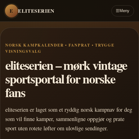
E
ELITESERIEN
☰
Meny
NORSK KAMPKALENDER • FANPRAT • TRYGGE
VISNINGSVALG
eliteserien – mørk vintage
sportsportal for norske
fans
eliteserien er laget som et ryddig norsk kampnav for deg
som vil finne kamper, sammenligne oppgjør og prate
sport uten rotete løfter om ulovlige sendinger.