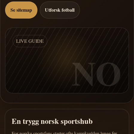
Se sitemap
Utforsk fotball
LIVE GUIDE
NO
En trygg norsk sportshub
For norske sportsfans starter ofte kampkvelden lenge før