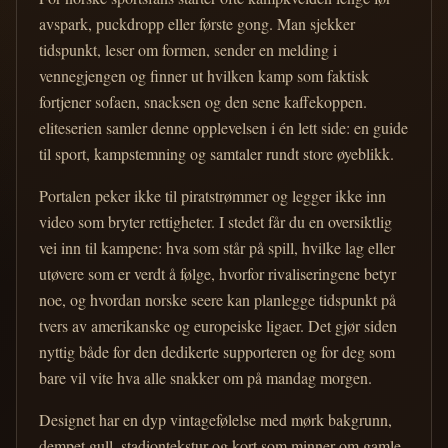
avspark, puckdropp eller første gong. Man sjekker
tidspunkt, leser om formen, sender en melding i
vennegjengen og finner ut hvilken kamp som faktisk
fortjener sofaen, snacksen og den sene kaffekoppen.
eliteserien samler denne opplevelsen i én lett side: en guide
til sport, kampstemning og samtaler rundt store øyeblikk.
Portalen peker ikke til piratstrømmer og legger ikke inn
video som bryter rettigheter. I stedet får du en oversiktlig
vei inn til kampene: hva som står på spill, hvilke lag eller
utøvere som er verdt å følge, hvorfor rivaliseringene betyr
noe, og hvordan norske seere kan planlegge tidspunkt på
tvers av amerikanske og europeiske ligaer. Det gjør siden
nyttig både for den dedikerte supporteren og for deg som
bare vil vite hva alle snakker om på mandag morgen.
Designet har en dyp vintagefølelse med mørk bakgrunn,
dempet gull, stadiontekstur og kort som minner om gamle