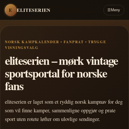
E
ELITESERIEN
☰
Meny
NORSK KAMPKALENDER • FANPRAT • TRYGGE
VISNINGSVALG
eliteserien – mørk vintage
sportsportal for norske
fans
eliteserien er laget som et ryddig norsk kampnav for deg
som vil finne kamper, sammenligne oppgjør og prate
sport uten rotete løfter om ulovlige sendinger.