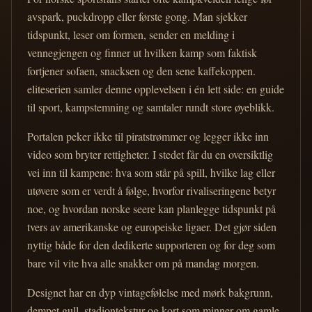
avspark, puckdropp eller første gong. Man sjekker
tidspunkt, leser om formen, sender en melding i
vennegjengen og finner ut hvilken kamp som faktisk
fortjener sofaen, snacksen og den sene kaffekoppen.
eliteserien samler denne opplevelsen i én lett side: en guide
til sport, kampstemning og samtaler rundt store øyeblikk.
Portalen peker ikke til piratstrømmer og legger ikke inn
video som bryter rettigheter. I stedet får du en oversiktlig
vei inn til kampene: hva som står på spill, hvilke lag eller
utøvere som er verdt å følge, hvorfor rivaliseringene betyr
noe, og hvordan norske seere kan planlegge tidspunkt på
tvers av amerikanske og europeiske ligaer. Det gjør siden
nyttig både for den dedikerte supporteren og for deg som
bare vil vite hva alle snakker om på mandag morgen.
Designet har en dyp vintagefølelse med mørk bakgrunn,
dempet gull, stadiontekstur og kort som minner om gamle