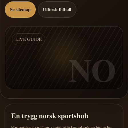
Se sitemap
Utforsk fotball
LIVE GUIDE
NO
En trygg norsk sportshub
For norske sportsfans starter ofte kampkvelden lenge før