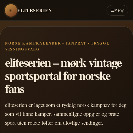
E
ELITESERIEN
☰
Meny
NORSK KAMPKALENDER • FANPRAT • TRYGGE
VISNINGSVALG
eliteserien – mørk vintage
sportsportal for norske
fans
eliteserien er laget som et ryddig norsk kampnav for deg
som vil finne kamper, sammenligne oppgjør og prate
sport uten rotete løfter om ulovlige sendinger.