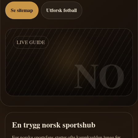
Se sitemap
Utforsk fotball
LIVE GUIDE
NO
En trygg norsk sportshub
For norske sportsfans starter ofte kampkvelden lenge før