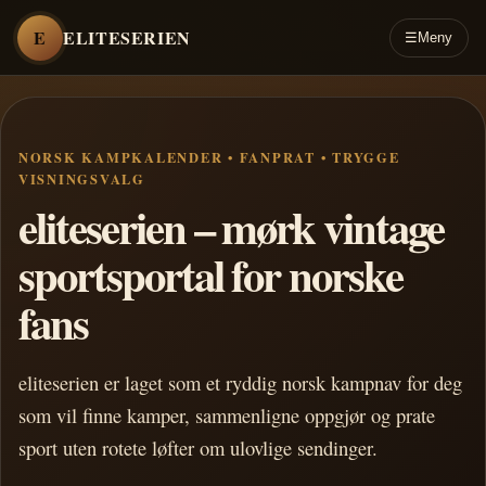
E
ELITESERIEN
☰
Meny
NORSK KAMPKALENDER • FANPRAT • TRYGGE
VISNINGSVALG
eliteserien – mørk vintage
sportsportal for norske
fans
eliteserien er laget som et ryddig norsk kampnav for deg
som vil finne kamper, sammenligne oppgjør og prate
sport uten rotete løfter om ulovlige sendinger.