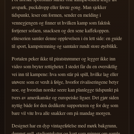
avspark, puckdropp eller første gong. Man sjekker
tidspunkt, leser om formen, sender en melding i
vennegjengen og finner ut hvilken kamp som faktisk
fortjener sofaen, snacksen og den sene kaffekoppen.
eliteserien samler denne opplevelsen i én lett side: en guide
til sport, kampstemning og samtaler rundt store øyeblikk.
Portalen peker ikke til piratstrømmer og legger ikke inn
video som bryter rettigheter. I stedet får du en oversiktlig
vei inn til kampene: hva som står på spill, hvilke lag eller
utøvere som er verdt å følge, hvorfor rivaliseringene betyr
noe, og hvordan norske seere kan planlegge tidspunkt på
tvers av amerikanske og europeiske ligaer. Det gjør siden
nyttig både for den dedikerte supporteren og for deg som
bare vil vite hva alle snakker om på mandag morgen.
Designet har en dyp vintagefølelse med mørk bakgrunn,
dempet gull, stadiontekstur og kort som minner om gamle