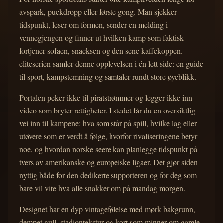
avspark, puckdropp eller første gong. Man sjekker
tidspunkt, leser om formen, sender en melding i
vennegjengen og finner ut hvilken kamp som faktisk
fortjener sofaen, snacksen og den sene kaffekoppen.
eliteserien samler denne opplevelsen i én lett side: en guide
til sport, kampstemning og samtaler rundt store øyeblikk.
Portalen peker ikke til piratstrømmer og legger ikke inn
video som bryter rettigheter. I stedet får du en oversiktlig
vei inn til kampene: hva som står på spill, hvilke lag eller
utøvere som er verdt å følge, hvorfor rivaliseringene betyr
noe, og hvordan norske seere kan planlegge tidspunkt på
tvers av amerikanske og europeiske ligaer. Det gjør siden
nyttig både for den dedikerte supporteren og for deg som
bare vil vite hva alle snakker om på mandag morgen.
Designet har en dyp vintagefølelse med mørk bakgrunn,
dempet gull, stadiontekstur og kort som minner om gamle