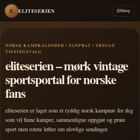
E
ELITESERIEN
☰
Meny
NORSK KAMPKALENDER • FANPRAT • TRYGGE
VISNINGSVALG
eliteserien – mørk vintage
sportsportal for norske
fans
eliteserien er laget som et ryddig norsk kampnav for deg
som vil finne kamper, sammenligne oppgjør og prate
sport uten rotete løfter om ulovlige sendinger.