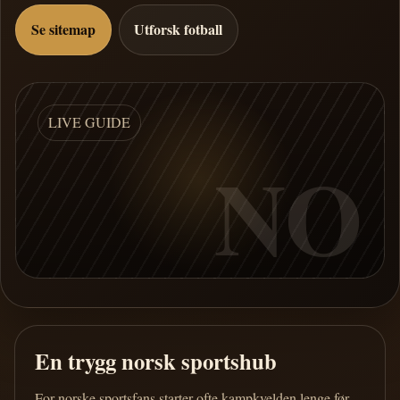
Se sitemap
Utforsk fotball
LIVE GUIDE
NO
En trygg norsk sportshub
For norske sportsfans starter ofte kampkvelden lenge før