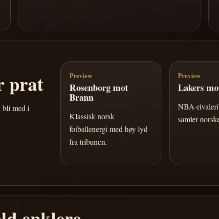
 prat
Preview
Preview
Rosenborg mot
Lakers mot
Brann
NBA-rivaleri 
 bli med i
Klassisk norsk
samler norske
fotballenergi med høy lyd
fra tribunen.
ld enklere