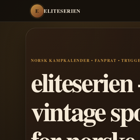
E
ELITESERIEN
NORSK KAMPKALENDER • FANPRAT • TRYGG
eliteserie
vintage sp
for norske