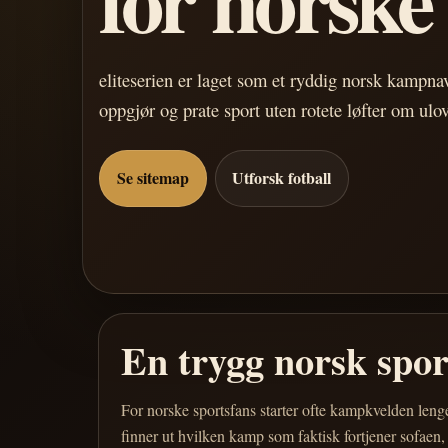
eliteserien er laget som et ryddig norsk kampn
oppgjør og prate sport uten rotete løfter om ulo
Se sitemap
Utforsk fotball
En trygg norsk spo
For norske sportsfans starter ofte kampkvelden leng
finner ut hvilken kamp som faktisk fortjener sofaen,