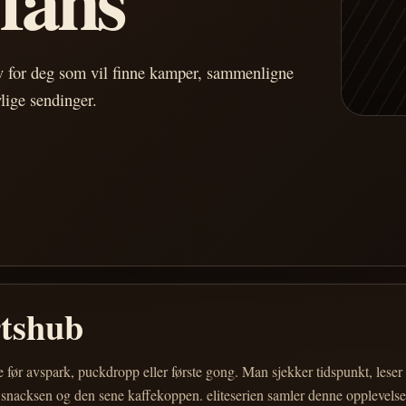
av for deg som vil finne kamper, sammenligne
vlige sendinger.
rtshub
e før avspark, puckdropp eller første gong. Man sjekker tidspunkt, les
 snacksen og den sene kaffekoppen. eliteserien samler denne opplevelsen