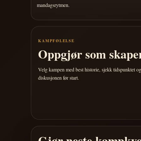
mandagsrytmen.
KAMPFØLELSE
Oppgjør som skaper
Velg kampen med best historie, sjekk tidspunktet og
diskusjonen før start.
Gjør neste kampkve