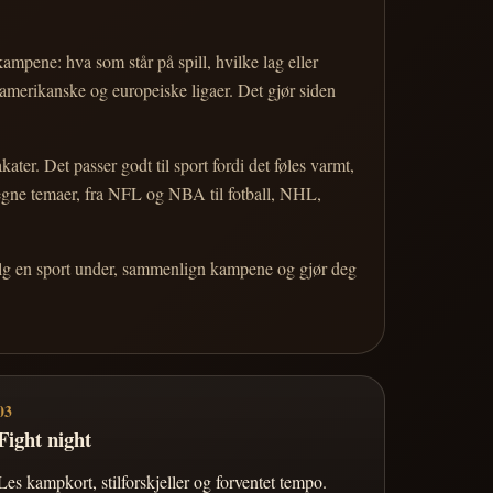
 kampene: hva som står på spill, hvilke lag eller
 amerikanske og europeiske ligaer. Det gjør siden
r. Det passer godt til sport fordi det føles varmt,
 egne temaer, fra NFL og NBA til fotball, NHL,
Velg en sport under, sammenlign kampene og gjør deg
03
Fight night
Les kampkort, stilforskjeller og forventet tempo.