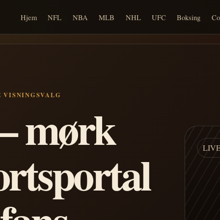
Hjem
NFL
NBA
MLB
NHL
UFC
Boksing
Co
E VISNINGSVALG
n – mørk
LIV
ortsportal
 fans