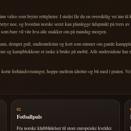
nn video som bryter rettigheter. I stedet får du en oversiktlig vei inn til
e betyr noe, og hvordan norske seere kan planlegge tidspunkt på tvers av
eg som bare vil vite hva alle snakker om på mandag morgen.
n, dempet gull, stadiontekstur og kort som minner om gamle kampplakate
ortene og kampblokkene er raske å bruke på mobil. Alle undersidene har
e korte forhåndsvisninger, hoppe mellom idretter og bli med i praten. 
02
Fotballpuls
Fra norske klubbfølelser til store europeiske kvelder.