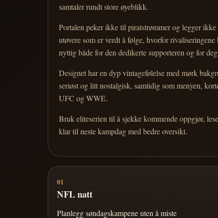
samtaler rundt store øyeblikk.
Portalen peker ikke til piratstrømmer og legger ikke i
utøvere som er verdt å følge, hvorfor rivaliseringen
nyttig både for den dedikerte supporteren og for d
Designet har en dyp vintagefølelse med mørk bakgrun
seriøst og litt nostalgisk, samtidig som menyen, k
UFC og WWE.
Bruk eliteserien til å sjekke kommende oppgjør, les
klar til neste kampdag med bedre oversikt.
01
NFL natt
Planlegg søndagskampene uten å miste